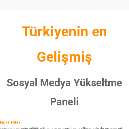
Türkiyenin en
Gelişmiş
Sosyal Medya Yükseltme
Paneli
kipçi Hilesi
stagram herkesin bildiği gibi dünyaca popüler ve ülkemizde de epeyce sık