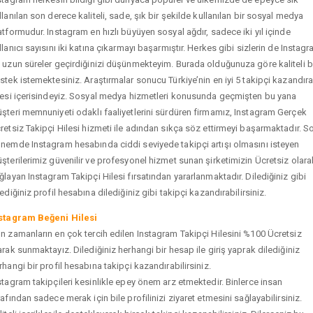
llanılan son derece kaliteli, sade, şık bir şekilde kullanılan bir sosyal medya
atformudur. Instagram en hızlı büyüyen sosyal ağdır, sadece iki yıl içinde
llanıcı sayısını iki katına çıkarmayı başarmıştır. Herkes gibi sizlerin de Instag
 uzun süreler geçirdiğinizi düşünmekteyim. Burada olduğunuza göre kaliteli b
stek istemektesiniz. Araştırmalar sonucu Türkiye’nin en iyi 5 takipçi kazandır
tesi içerisindeyiz. Sosyal medya hizmetleri konusunda geçmişten bu yana
şteri memnuniyeti odaklı faaliyetlerini sürdüren firmamız, Instagram Gerçek
retsiz Takipçi Hilesi hizmeti ile adından sıkça söz ettirmeyi başarmaktadır. S
nemde Instagram hesabında ciddi seviyede takipçi artışı olmasını isteyen
şterilerimiz güvenilir ve profesyonel hizmet sunan şirketimizin Ücretsiz olara
ğlayan Instagram Takipçi Hilesi fırsatından yararlanmaktadır. Dilediğiniz gibi
tediğiniz profil hesabına dilediğiniz gibi takipçi kazandırabilirsiniz.
stagram Beğeni Hilesi
n zamanların en çok tercih edilen Instagram Takipçi Hilesini %100 Ücretsiz
arak sunmaktayız. Dilediğiniz herhangi bir hesap ile giriş yaprak dilediğiniz
rhangi bir profil hesabına takipçi kazandırabilirsiniz.
stagram takipçileri kesinlikle epey önem arz etmektedir. Binlerce insan
rafından sadece merak için bile profilinizi ziyaret etmesini sağlayabilirsiniz.