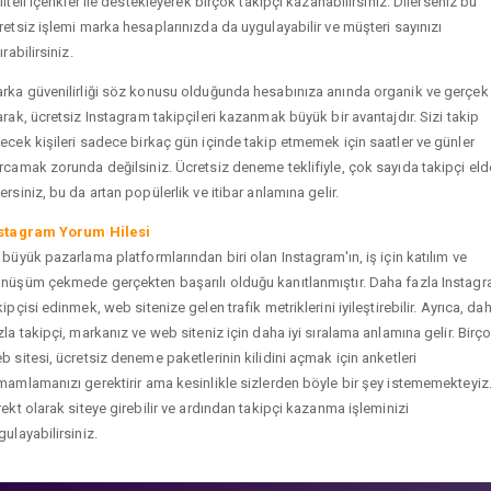
liteli içerikler ile destekleyerek birçok takipçi kazanabilirsiniz. Dilerseniz bu
retsiz işlemi marka hesaplarınızda da uygulayabilir ve müşteri sayınızı
ırabilirsiniz.
rka güvenilirliği söz konusu olduğunda hesabınıza anında organik ve gerçek
arak, ücretsiz Instagram takipçileri kazanmak büyük bir avantajdır. Sizi takip
ecek kişileri sadece birkaç gün içinde takip etmemek için saatler ve günler
rcamak zorunda değilsiniz. Ücretsiz deneme teklifiyle, çok sayıda takipçi eld
ersiniz, bu da artan popülerlik ve itibar anlamına gelir.
stagram Yorum Hilesi
 büyük pazarlama platformlarından biri olan Instagram'ın, iş için katılım ve
nüşüm çekmede gerçekten başarılı olduğu kanıtlanmıştır. Daha fazla Instag
kipçisi edinmek, web sitenize gelen trafik metriklerini iyileştirebilir. Ayrıca, da
zla takipçi, markanız ve web siteniz için daha iyi sıralama anlamına gelir. Birç
b sitesi, ücretsiz deneme paketlerinin kilidini açmak için anketleri
mamlamanızı gerektirir ama kesinlikle sizlerden böyle bir şey istememekteyiz
rekt olarak siteye girebilir ve ardından takipçi kazanma işleminizi
gulayabilirsiniz.