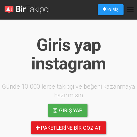
GİRİŞ
Tog
nav
Giris yap
instagram
Günde 10.000 lerce takipçi ve beğeni kazanmaya
hazırmısın
GIRIŞ YAP
PAKETLERINE BIR GÖZ AT