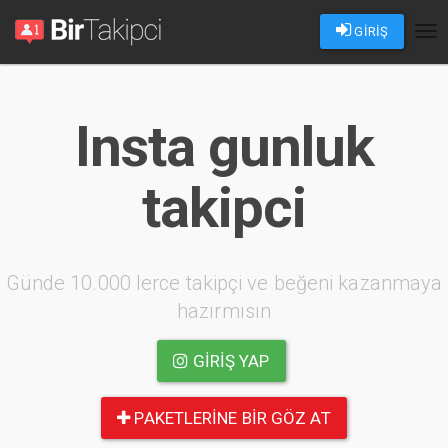
GİRİŞ
Tog
nav
Insta gunluk
takipci
Günde 10.000 lerce takipçi ve beğeni kazanmaya
hazırmısın
GIRIŞ YAP
PAKETLERINE BIR GÖZ AT