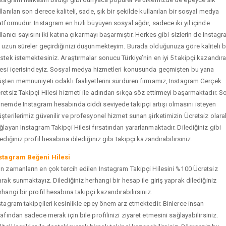
llanılan son derece kaliteli, sade, şık bir şekilde kullanılan bir sosyal medya
atformudur. Instagram en hızlı büyüyen sosyal ağdır, sadece iki yıl içinde
llanıcı sayısını iki katına çıkarmayı başarmıştır. Herkes gibi sizlerin de Instag
 uzun süreler geçirdiğinizi düşünmekteyim. Burada olduğunuza göre kaliteli b
stek istemektesiniz. Araştırmalar sonucu Türkiye’nin en iyi 5 takipçi kazandır
tesi içerisindeyiz. Sosyal medya hizmetleri konusunda geçmişten bu yana
şteri memnuniyeti odaklı faaliyetlerini sürdüren firmamız, Instagram Gerçek
retsiz Takipçi Hilesi hizmeti ile adından sıkça söz ettirmeyi başarmaktadır. S
nemde Instagram hesabında ciddi seviyede takipçi artışı olmasını isteyen
şterilerimiz güvenilir ve profesyonel hizmet sunan şirketimizin Ücretsiz olara
ğlayan Instagram Takipçi Hilesi fırsatından yararlanmaktadır. Dilediğiniz gibi
tediğiniz profil hesabına dilediğiniz gibi takipçi kazandırabilirsiniz.
stagram Beğeni Hilesi
n zamanların en çok tercih edilen Instagram Takipçi Hilesini %100 Ücretsiz
arak sunmaktayız. Dilediğiniz herhangi bir hesap ile giriş yaprak dilediğiniz
rhangi bir profil hesabına takipçi kazandırabilirsiniz.
stagram takipçileri kesinlikle epey önem arz etmektedir. Binlerce insan
rafından sadece merak için bile profilinizi ziyaret etmesini sağlayabilirsiniz.