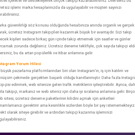
liteli içerikler ile destekleyerek birçok takipçi kazanabilirsiniz. Dilerseniz bu
retsiz işlemi marka hesaplarınızda da uygulayabilir ve müşteri sayınızı
ırabilirsiniz.
rka güvenilirliği söz konusu olduğunda hesabınıza anında organik ve gerçek
arak, ücretsiz Instagram takipçileri kazanmak büyük bir avantajdır. Sizi takip
ecek kişileri sadece birkaç gün içinde takip etmemek için saatler ve günler
rcamak zorunda değilsiniz. Ücretsiz deneme teklifiyle, çok sayıda takipçi eld
ersiniz, bu da artan popülerlik ve itibar anlamına gelir.
stagram Yorum Hilesi
 büyük pazarlama platformlarından biri olan Instagram'ın, iş için katılım ve
nüşüm çekmede gerçekten başarılı olduğu kanıtlanmıştır. Daha fazla Instag
kipçisi edinmek, web sitenize gelen trafik metriklerini iyileştirebilir. Ayrıca, da
zla takipçi, markanız ve web siteniz için daha iyi sıralama anlamına gelir. Birç
b sitesi, ücretsiz deneme paketlerinin kilidini açmak için anketleri
mamlamanızı gerektirir ama kesinlikle sizlerden böyle bir şey istememekteyiz
rekt olarak siteye girebilir ve ardından takipçi kazanma işleminizi
gulayabilirsiniz.