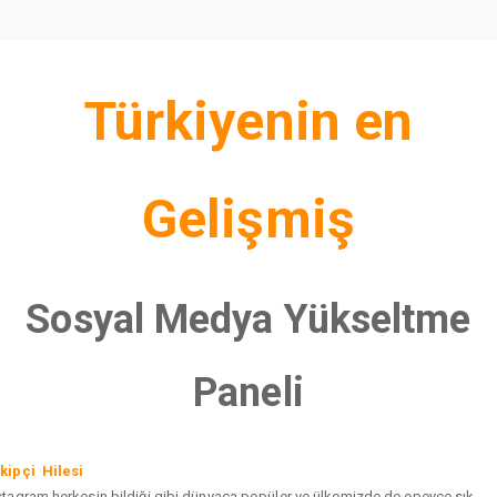
Türkiyenin en
Gelişmiş
Sosyal Medya Yükseltme
Paneli
kipçi Hilesi
stagram herkesin bildiği gibi dünyaca popüler ve ülkemizde de epeyce sık