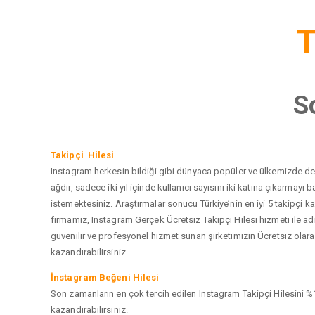
T
S
Takipçi Hilesi
Instagram herkesin bildiği gibi dünyaca popüler ve ülkemizde de e
ağdır, sadece iki yıl içinde kullanıcı sayısını iki katına çıkarma
istemektesiniz. Araştırmalar sonucu Türkiye’nin en iyi 5 takipçi
firmamız, Instagram Gerçek Ücretsiz Takipçi Hilesi hizmeti ile a
güvenilir ve profesyonel hizmet sunan şirketimizin Ücretsiz olarak
kazandırabilirsiniz.
İnstagram Beğeni Hilesi
Son zamanların en çok tercih edilen Instagram Takipçi Hilesini %1
kazandırabilirsiniz.