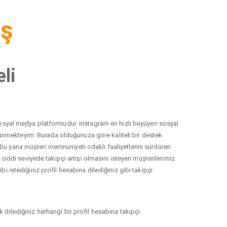
iş
li
r sosyal medya platformudur. Instagram en hızlı büyüyen sosyal
düşünmekteyim. Burada olduğunuza göre kaliteli bir destek
 bu yana müşteri memnuniyeti odaklı faaliyetlerini sürdüren
ddi seviyede takipçi artışı olmasını isteyen müşterilerimiz
i istediğiniz profil hesabına dilediğiniz gibi takipçi
 dilediğiniz herhangi bir profil hesabına takipçi