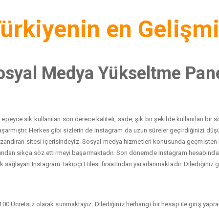
ürkiyenin en Gelişm
osyal Medya Yükseltme Pane
peyce sık kullanılan son derece kaliteli, sade, şık bir şekilde kullanılan bi
yı başarmıştır. Herkes gibi sizlerin de Instagram da uzun süreler geçirdiğinizi 
 kazandıran sitesi içerisindeyiz. Sosyal medya hizmetleri konusunda geçmişten
dından sıkça söz ettirmeyi başarmaktadır. Son dönemde Instagram hesabında ci
 sağlayan Instagram Takipçi Hilesi fırsatından yararlanmaktadır. Dilediğiniz gib
00 Ücretsiz olarak sunmaktayız. Dilediğiniz herhangi bir hesap ile giriş yaprak