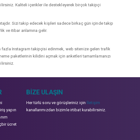
rsiniz. Kaliteli içerikler ile destekleyerek birçok takipçi
jdır. Sizi takip edecek kişileri sadece birkaç gün içinde takip
k ve itibar anlamına gelir.
 fazla Instagram takipçisi edinmek, web sitenize gelen trafik
 deneme paketlerinin kilidini açmak için anketleri tamamlamanızı
lirsiniz.
R
BIZE ULAŞIN
mi
Her türlü soru ve görüşleriniz için
İletişim
iriş yapın
kanallarımızdan bizimle irtibat kurabilirsiniz.
anım
çbir ücret