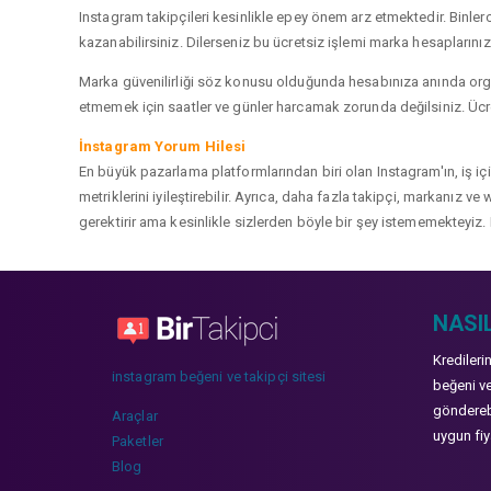
Instagram takipçileri kesinlikle epey önem arz etmektedir. Binlerce
kazanabilirsiniz. Dilerseniz bu ücretsiz işlemi marka hesaplarınızd
Marka güvenilirliği söz konusu olduğunda hesabınıza anında organ
etmemek için saatler ve günler harcamak zorunda değilsiniz. Ücret
İnstagram Yorum Hilesi
En büyük pazarlama platformlarından biri olan Instagram'ın, iş i
metriklerini iyileştirebilir. Ayrıca, daha fazla takipçi, markanız 
gerektirir ama kesinlikle sizlerden böyle bir şey istememekteyiz. 
NASIL
Kredileri
instagram beğeni ve takipçi sitesi
beğeni ve
gönderebi
Araçlar
uygun fiya
Paketler
Blog