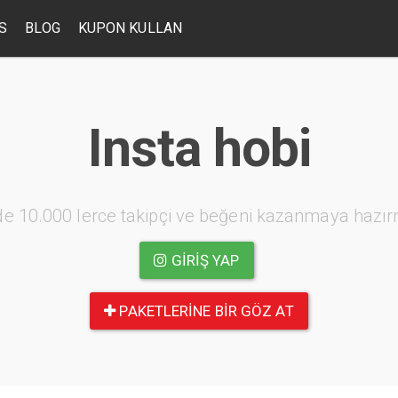
S
BLOG
KUPON KULLAN
Insta hobi
e 10.000 lerce takipçi ve beğeni kazanmaya hazır
GIRIŞ YAP
PAKETLERINE BIR GÖZ AT