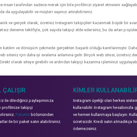
 insan tarafından sadece merak için bile profilinizi ziyaret etmesini sağlayabili
a da uygulayabilir ve müşteri sayınızı artırabilirsiniz.
ik ve gerçek olarak, ücretsiz Instagram takipçileri kazanmak büyük bir avanta
siz deneme teklifiyle, çok sayıda takipçi elde edersiniz, bu da artan popülerli
çin katılım ve dönüşüm çekmede gerçekten başarılı olduğu kanıtlanmıştır. Daha
ve web siteniz için daha iyi sıralama anlamına gelir. Birçok web sitesi, ücretsiz
Direkt olarak siteye girebilir ve ardından takipçi kazanma işleminizi uygulayabi
 ÇALIŞIR
KIMLER KULLANABILI
niz ile dilediğiniz paylaşımınıza
Instagram üyeliği olan herkes siste
 profilinize takipçi
kullanabilir. Instagram hesabınızla g
lirsiniz.
Paketler
bölümünden
ve hemen kullanmaya başlayın. Kull
tlar ile bir paket satın alabilirsiniz.
ücretsizdir. Kredi satın almadıkça hi
ödemezsiniz.