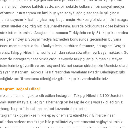
llanılan son derece kaliteli, sade, şık bir şekilde kullanılan bir sosyal medya
atformudur. Instagram en hızlı büyüyen sosyal ağdır, sadece iki yıl içinde
llanıcı sayısını iki katına çıkarmayı başarmıştır. Herkes gibi sizlerin de Instag
 uzun süreler geçirdiğinizi düşünmekteyim. Burada olduğunuza göre kaliteli b
stek istemektesiniz. Araştırmalar sonucu Türkiye’nin en iyi 5 takipçi kazandır
tesi içerisindeyiz. Sosyal medya hizmetleri konusunda geçmişten bu yana
şteri memnuniyeti odaklı faaliyetlerini sürdüren firmamız, Instagram Gerçek
retsiz Takipçi Hilesi hizmeti ile adından sıkça söz ettirmeyi başarmaktadır. S
nemde Instagram hesabında ciddi seviyede takipçi artışı olmasını isteyen
şterilerimiz güvenilir ve profesyonel hizmet sunan şirketimizin Ücretsiz olara
ğlayan Instagram Takipçi Hilesi fırsatından yararlanmaktadır. Dilediğiniz gibi
tediğiniz profil hesabına dilediğiniz gibi takipçi kazandırabilirsiniz.
stagram Beğeni Hilesi
n zamanların en çok tercih edilen Instagram Takipçi Hilesini %100 Ücretsiz
arak sunmaktayız. Dilediğiniz herhangi bir hesap ile giriş yaprak dilediğiniz
rhangi bir profil hesabına takipçi kazandırabilirsiniz.
stagram takipçileri kesinlikle epey önem arz etmektedir. Binlerce insan
rafından sadece merak için bile profilinizi ziyaret etmesini sağlayabilirsiniz.