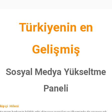
Türkiyenin en
Gelişmiş
Sosyal Medya Yükseltme
Paneli
kipçi Hilesi
stagram herkesin bildiği gibi dünyaca popüler ve ülkemizde de epeyce sık