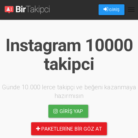
GİRİŞ
Tog
nav
Instagram 10000
takipci
Günde 10.000 lerce takipçi ve beğeni kazanmaya
hazırmısın
GIRIŞ YAP
PAKETLERINE BIR GÖZ AT