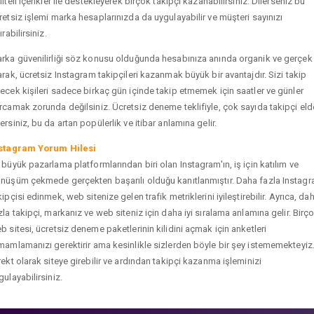
liteli içerikler ile destekleyerek birçok takipçi kazanabilirsiniz. Dilerseniz bu
retsiz işlemi marka hesaplarınızda da uygulayabilir ve müşteri sayınızı
ırabilirsiniz.
rka güvenilirliği söz konusu olduğunda hesabınıza anında organik ve gerçek
arak, ücretsiz Instagram takipçileri kazanmak büyük bir avantajdır. Sizi takip
ecek kişileri sadece birkaç gün içinde takip etmemek için saatler ve günler
rcamak zorunda değilsiniz. Ücretsiz deneme teklifiyle, çok sayıda takipçi eld
ersiniz, bu da artan popülerlik ve itibar anlamına gelir.
stagram Yorum Hilesi
 büyük pazarlama platformlarından biri olan Instagram'ın, iş için katılım ve
nüşüm çekmede gerçekten başarılı olduğu kanıtlanmıştır. Daha fazla Instag
kipçisi edinmek, web sitenize gelen trafik metriklerini iyileştirebilir. Ayrıca, da
zla takipçi, markanız ve web siteniz için daha iyi sıralama anlamına gelir. Birç
b sitesi, ücretsiz deneme paketlerinin kilidini açmak için anketleri
mamlamanızı gerektirir ama kesinlikle sizlerden böyle bir şey istememekteyiz
rekt olarak siteye girebilir ve ardından takipçi kazanma işleminizi
gulayabilirsiniz.