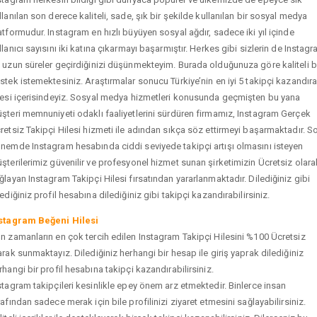
llanılan son derece kaliteli, sade, şık bir şekilde kullanılan bir sosyal medya
atformudur. Instagram en hızlı büyüyen sosyal ağdır, sadece iki yıl içinde
llanıcı sayısını iki katına çıkarmayı başarmıştır. Herkes gibi sizlerin de Instag
 uzun süreler geçirdiğinizi düşünmekteyim. Burada olduğunuza göre kaliteli b
stek istemektesiniz. Araştırmalar sonucu Türkiye’nin en iyi 5 takipçi kazandır
tesi içerisindeyiz. Sosyal medya hizmetleri konusunda geçmişten bu yana
şteri memnuniyeti odaklı faaliyetlerini sürdüren firmamız, Instagram Gerçek
retsiz Takipçi Hilesi hizmeti ile adından sıkça söz ettirmeyi başarmaktadır. S
nemde Instagram hesabında ciddi seviyede takipçi artışı olmasını isteyen
şterilerimiz güvenilir ve profesyonel hizmet sunan şirketimizin Ücretsiz olara
ğlayan Instagram Takipçi Hilesi fırsatından yararlanmaktadır. Dilediğiniz gibi
tediğiniz profil hesabına dilediğiniz gibi takipçi kazandırabilirsiniz.
stagram Beğeni Hilesi
n zamanların en çok tercih edilen Instagram Takipçi Hilesini %100 Ücretsiz
arak sunmaktayız. Dilediğiniz herhangi bir hesap ile giriş yaprak dilediğiniz
rhangi bir profil hesabına takipçi kazandırabilirsiniz.
stagram takipçileri kesinlikle epey önem arz etmektedir. Binlerce insan
rafından sadece merak için bile profilinizi ziyaret etmesini sağlayabilirsiniz.