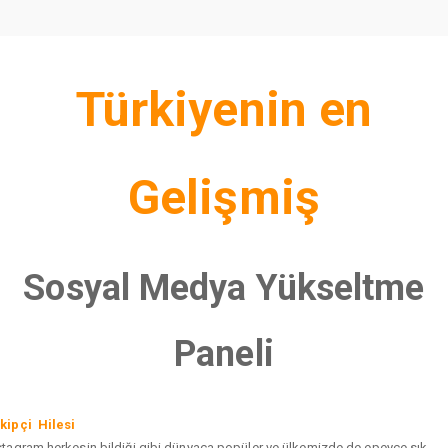
Türkiyenin en
Gelişmiş
Sosyal Medya Yükseltme
Paneli
kipçi Hilesi
stagram herkesin bildiği gibi dünyaca popüler ve ülkemizde de epeyce sık