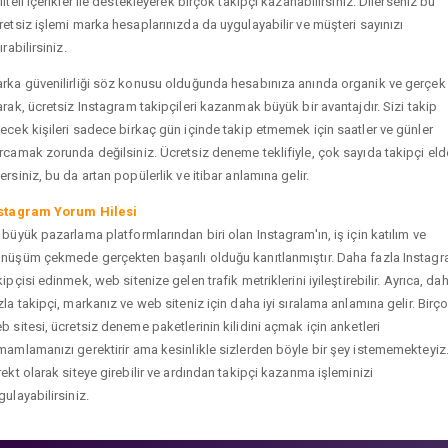
liteli içerikler ile destekleyerek birçok takipçi kazanabilirsiniz. Dilerseniz bu
retsiz işlemi marka hesaplarınızda da uygulayabilir ve müşteri sayınızı
ırabilirsiniz.
rka güvenilirliği söz konusu olduğunda hesabınıza anında organik ve gerçek
arak, ücretsiz Instagram takipçileri kazanmak büyük bir avantajdır. Sizi takip
ecek kişileri sadece birkaç gün içinde takip etmemek için saatler ve günler
rcamak zorunda değilsiniz. Ücretsiz deneme teklifiyle, çok sayıda takipçi eld
ersiniz, bu da artan popülerlik ve itibar anlamına gelir.
stagram Yorum Hilesi
 büyük pazarlama platformlarından biri olan Instagram'ın, iş için katılım ve
nüşüm çekmede gerçekten başarılı olduğu kanıtlanmıştır. Daha fazla Instag
kipçisi edinmek, web sitenize gelen trafik metriklerini iyileştirebilir. Ayrıca, da
zla takipçi, markanız ve web siteniz için daha iyi sıralama anlamına gelir. Birç
b sitesi, ücretsiz deneme paketlerinin kilidini açmak için anketleri
mamlamanızı gerektirir ama kesinlikle sizlerden böyle bir şey istememekteyiz
rekt olarak siteye girebilir ve ardından takipçi kazanma işleminizi
gulayabilirsiniz.