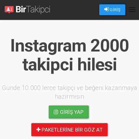
GİRİŞ
Tog
nav
Instagram 2000
takipci hilesi
Günde 10.000 lerce takipçi ve beğeni kazanmaya
hazırmısın
GIRIŞ YAP
PAKETLERINE BIR GÖZ AT