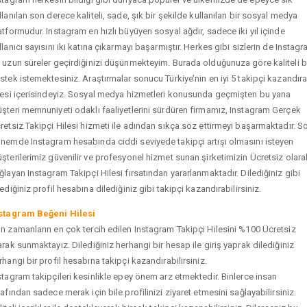
llanılan son derece kaliteli, sade, şık bir şekilde kullanılan bir sosyal medya
atformudur. Instagram en hızlı büyüyen sosyal ağdır, sadece iki yıl içinde
llanıcı sayısını iki katına çıkarmayı başarmıştır. Herkes gibi sizlerin de Instag
 uzun süreler geçirdiğinizi düşünmekteyim. Burada olduğunuza göre kaliteli b
stek istemektesiniz. Araştırmalar sonucu Türkiye’nin en iyi 5 takipçi kazandır
tesi içerisindeyiz. Sosyal medya hizmetleri konusunda geçmişten bu yana
şteri memnuniyeti odaklı faaliyetlerini sürdüren firmamız, Instagram Gerçek
retsiz Takipçi Hilesi hizmeti ile adından sıkça söz ettirmeyi başarmaktadır. S
nemde Instagram hesabında ciddi seviyede takipçi artışı olmasını isteyen
şterilerimiz güvenilir ve profesyonel hizmet sunan şirketimizin Ücretsiz olara
ğlayan Instagram Takipçi Hilesi fırsatından yararlanmaktadır. Dilediğiniz gibi
tediğiniz profil hesabına dilediğiniz gibi takipçi kazandırabilirsiniz.
stagram Beğeni Hilesi
n zamanların en çok tercih edilen Instagram Takipçi Hilesini %100 Ücretsiz
arak sunmaktayız. Dilediğiniz herhangi bir hesap ile giriş yaprak dilediğiniz
rhangi bir profil hesabına takipçi kazandırabilirsiniz.
stagram takipçileri kesinlikle epey önem arz etmektedir. Binlerce insan
rafından sadece merak için bile profilinizi ziyaret etmesini sağlayabilirsiniz.