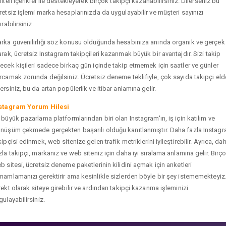
liteli içerikler ile destekleyerek birçok takipçi kazanabilirsiniz. Dilerseniz bu
retsiz işlemi marka hesaplarınızda da uygulayabilir ve müşteri sayınızı
ırabilirsiniz.
rka güvenilirliği söz konusu olduğunda hesabınıza anında organik ve gerçek
arak, ücretsiz Instagram takipçileri kazanmak büyük bir avantajdır. Sizi takip
ecek kişileri sadece birkaç gün içinde takip etmemek için saatler ve günler
rcamak zorunda değilsiniz. Ücretsiz deneme teklifiyle, çok sayıda takipçi eld
ersiniz, bu da artan popülerlik ve itibar anlamına gelir.
stagram Yorum Hilesi
 büyük pazarlama platformlarından biri olan Instagram'ın, iş için katılım ve
nüşüm çekmede gerçekten başarılı olduğu kanıtlanmıştır. Daha fazla Instag
kipçisi edinmek, web sitenize gelen trafik metriklerini iyileştirebilir. Ayrıca, da
zla takipçi, markanız ve web siteniz için daha iyi sıralama anlamına gelir. Birç
b sitesi, ücretsiz deneme paketlerinin kilidini açmak için anketleri
mamlamanızı gerektirir ama kesinlikle sizlerden böyle bir şey istememekteyiz
rekt olarak siteye girebilir ve ardından takipçi kazanma işleminizi
gulayabilirsiniz.