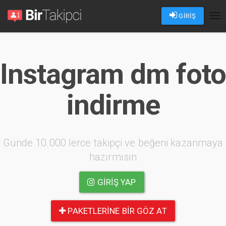
GİRİŞ
Tog
nav
Instagram dm foto
indirme
Günde 10.000 lerce takipçi ve beğeni kazanmaya
hazırmısın
GIRIŞ YAP
PAKETLERINE BIR GÖZ AT