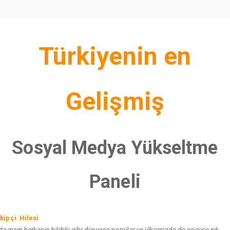
Türkiyenin en
Gelişmiş
Sosyal Medya Yükseltme
Paneli
kipçi Hilesi
stagram herkesin bildiği gibi dünyaca popüler ve ülkemizde de epeyce sık