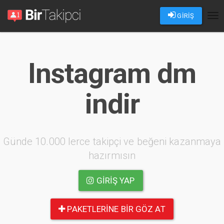
GİRİŞ
Tog
nav
Instagram dm
indir
Günde 10.000 lerce takipçi ve beğeni kazanmaya
hazırmısın
GIRIŞ YAP
PAKETLERINE BIR GÖZ AT