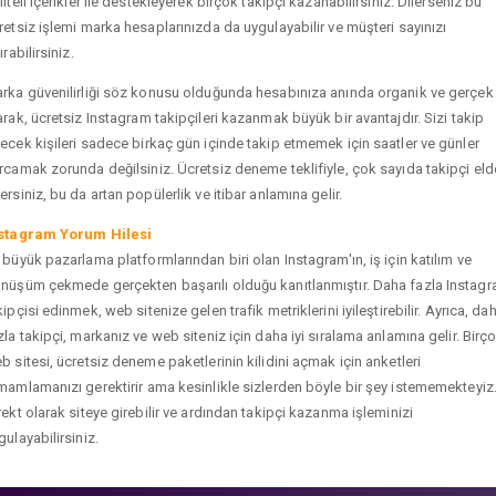
liteli içerikler ile destekleyerek birçok takipçi kazanabilirsiniz. Dilerseniz bu
retsiz işlemi marka hesaplarınızda da uygulayabilir ve müşteri sayınızı
ırabilirsiniz.
rka güvenilirliği söz konusu olduğunda hesabınıza anında organik ve gerçek
arak, ücretsiz Instagram takipçileri kazanmak büyük bir avantajdır. Sizi takip
ecek kişileri sadece birkaç gün içinde takip etmemek için saatler ve günler
rcamak zorunda değilsiniz. Ücretsiz deneme teklifiyle, çok sayıda takipçi eld
ersiniz, bu da artan popülerlik ve itibar anlamına gelir.
stagram Yorum Hilesi
 büyük pazarlama platformlarından biri olan Instagram'ın, iş için katılım ve
nüşüm çekmede gerçekten başarılı olduğu kanıtlanmıştır. Daha fazla Instag
kipçisi edinmek, web sitenize gelen trafik metriklerini iyileştirebilir. Ayrıca, da
zla takipçi, markanız ve web siteniz için daha iyi sıralama anlamına gelir. Birç
b sitesi, ücretsiz deneme paketlerinin kilidini açmak için anketleri
mamlamanızı gerektirir ama kesinlikle sizlerden böyle bir şey istememekteyiz
rekt olarak siteye girebilir ve ardından takipçi kazanma işleminizi
gulayabilirsiniz.