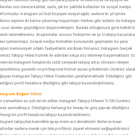
llanılan son derece kaliteli, sade, şık bir şekilde kullanılan bir sosyal medya
atformudur. Instagram en hızlı büyüyen sosyal ağdır, sadece iki yıl içinde
llanıcı sayısını iki katına çıkarmayı başarmıştır. Herkes gibi sizlerin de Instag
 uzun süreler geçirdiğinizi düşünmekteyim. Burada olduğunuza göre kaliteli b
stek istemektesiniz. Araştırmalar sonucu Türkiye’nin en iyi 5 takipçi kazandır
tesi içerisindeyiz. Sosyal medya hizmetleri konusunda geçmişten bu yana
şteri memnuniyeti odaklı faaliyetlerini sürdüren firmamız, Instagram Gerçek
retsiz Takipçi Hilesi hizmeti ile adından sıkça söz ettirmeyi başarmaktadır. S
nemde Instagram hesabında ciddi seviyede takipçi artışı olmasını isteyen
şterilerimiz güvenilir ve profesyonel hizmet sunan şirketimizin Ücretsiz olara
ğlayan Instagram Takipçi Hilesi fırsatından yararlanmaktadır. Dilediğiniz gibi
tediğiniz profil hesabına dilediğiniz gibi takipçi kazandırabilirsiniz.
stagram Beğeni Hilesi
n zamanların en çok tercih edilen Instagram Takipçi Hilesini %100 Ücretsiz
arak sunmaktayız. Dilediğiniz herhangi bir hesap ile giriş yaprak dilediğiniz
rhangi bir profil hesabına takipçi kazandırabilirsiniz.
stagram takipçileri kesinlikle epey önem arz etmektedir. Binlerce insan
rafından sadece merak için bile profilinizi ziyaret etmesini sağlayabilirsiniz.