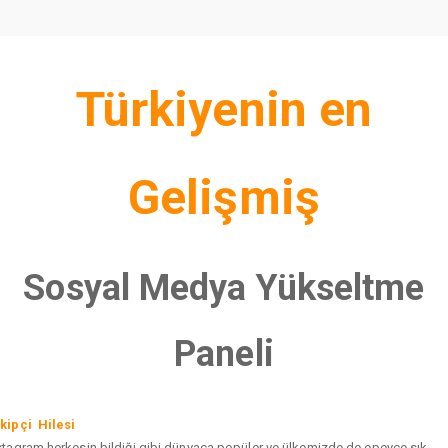
Türkiyenin en
Gelişmiş
Sosyal Medya Yükseltme
Paneli
kipçi Hilesi
stagram herkesin bildiği gibi dünyaca popüler ve ülkemizde de epeyce sık