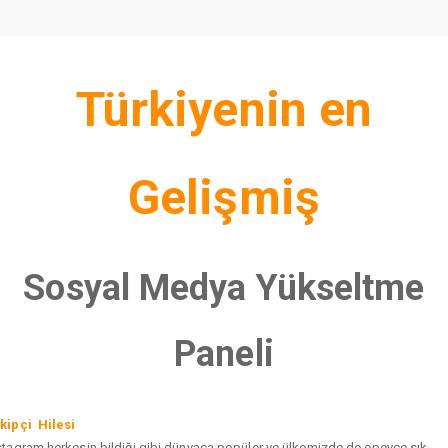
Türkiyenin en
Gelişmiş
Sosyal Medya Yükseltme
Paneli
kipçi Hilesi
stagram herkesin bildiği gibi dünyaca popüler ve ülkemizde de epeyce sık