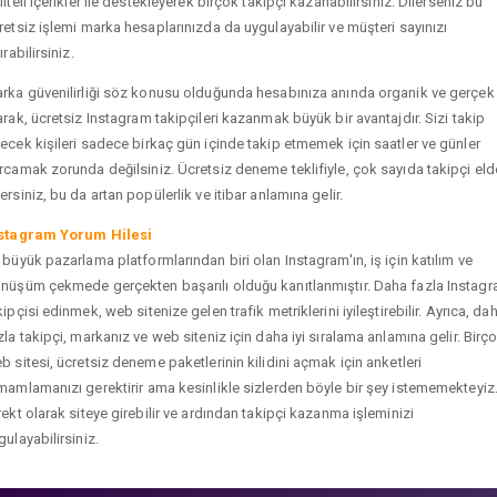
liteli içerikler ile destekleyerek birçok takipçi kazanabilirsiniz. Dilerseniz bu
retsiz işlemi marka hesaplarınızda da uygulayabilir ve müşteri sayınızı
ırabilirsiniz.
rka güvenilirliği söz konusu olduğunda hesabınıza anında organik ve gerçek
arak, ücretsiz Instagram takipçileri kazanmak büyük bir avantajdır. Sizi takip
ecek kişileri sadece birkaç gün içinde takip etmemek için saatler ve günler
rcamak zorunda değilsiniz. Ücretsiz deneme teklifiyle, çok sayıda takipçi eld
ersiniz, bu da artan popülerlik ve itibar anlamına gelir.
stagram Yorum Hilesi
 büyük pazarlama platformlarından biri olan Instagram'ın, iş için katılım ve
nüşüm çekmede gerçekten başarılı olduğu kanıtlanmıştır. Daha fazla Instag
kipçisi edinmek, web sitenize gelen trafik metriklerini iyileştirebilir. Ayrıca, da
zla takipçi, markanız ve web siteniz için daha iyi sıralama anlamına gelir. Birç
b sitesi, ücretsiz deneme paketlerinin kilidini açmak için anketleri
mamlamanızı gerektirir ama kesinlikle sizlerden böyle bir şey istememekteyiz
rekt olarak siteye girebilir ve ardından takipçi kazanma işleminizi
gulayabilirsiniz.