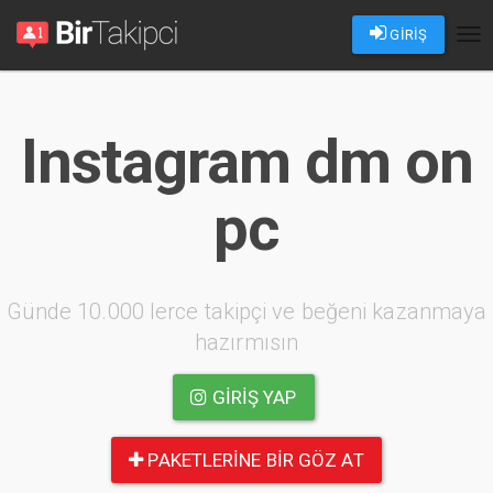
GİRİŞ
Tog
nav
Instagram dm on
pc
Günde 10.000 lerce takipçi ve beğeni kazanmaya
hazırmısın
GIRIŞ YAP
PAKETLERINE BIR GÖZ AT