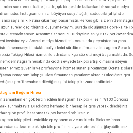
llanılan son derece kaliteli, sade, şık bir şekilde kullanılan bir sosyal medya
atformudur. Instagram en hızlı büyüyen sosyal ağdır, sadece iki yıl içinde
llanıcı sayısını iki katına çıkarmayı başarmıştır. Herkes gibi sizlerin de Instag
 uzun süreler geçirdiğinizi düşünmekteyim. Burada olduğunuza göre kaliteli b
stek istemektesiniz. Araştırmalar sonucu Türkiye’nin en iyi 5 takipçi kazandır
tesi içerisindeyiz. Sosyal medya hizmetleri konusunda geçmişten bu yana
şteri memnuniyeti odaklı faaliyetlerini sürdüren firmamız, Instagram Gerçek
retsiz Takipçi Hilesi hizmeti ile adından sıkça söz ettirmeyi başarmaktadır. S
nemde Instagram hesabında ciddi seviyede takipçi artışı olmasını isteyen
şterilerimiz güvenilir ve profesyonel hizmet sunan şirketimizin Ücretsiz olara
ğlayan Instagram Takipçi Hilesi fırsatından yararlanmaktadır. Dilediğiniz gibi
tediğiniz profil hesabına dilediğiniz gibi takipçi kazandırabilirsiniz.
stagram Beğeni Hilesi
n zamanların en çok tercih edilen Instagram Takipçi Hilesini %100 Ücretsiz
arak sunmaktayız. Dilediğiniz herhangi bir hesap ile giriş yaprak dilediğiniz
rhangi bir profil hesabına takipçi kazandırabilirsiniz.
stagram takipçileri kesinlikle epey önem arz etmektedir. Binlerce insan
rafından sadece merak için bile profilinizi ziyaret etmesini sağlayabilirsiniz.