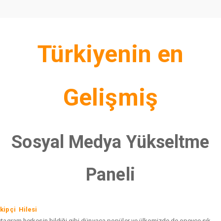
Türkiyenin en
Gelişmiş
Sosyal Medya Yükseltme
Paneli
kipçi Hilesi
stagram herkesin bildiği gibi dünyaca popüler ve ülkemizde de epeyce sık