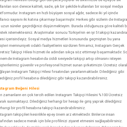
llanılan son derece kaliteli, sade, şık bir şekilde kullanılan bir sosyal medya
atformudur. Instagram en hızlı büyüyen sosyal ağdır, sadece iki yıl içinde
llanıcı sayısını iki katına çıkarmayı başarmıştır. Herkes gibi sizlerin de Instag
 uzun süreler geçirdiğinizi düşünmekteyim. Burada olduğunuza göre kaliteli b
stek istemektesiniz. Araştırmalar sonucu Türkiye’nin en iyi 5 takipçi kazandır
tesi içerisindeyiz. Sosyal medya hizmetleri konusunda geçmişten bu yana
şteri memnuniyeti odaklı faaliyetlerini sürdüren firmamız, Instagram Gerçek
retsiz Takipçi Hilesi hizmeti ile adından sıkça söz ettirmeyi başarmaktadır. S
nemde Instagram hesabında ciddi seviyede takipçi artışı olmasını isteyen
şterilerimiz güvenilir ve profesyonel hizmet sunan şirketimizin Ücretsiz olara
ğlayan Instagram Takipçi Hilesi fırsatından yararlanmaktadır. Dilediğiniz gibi
tediğiniz profil hesabına dilediğiniz gibi takipçi kazandırabilirsiniz.
stagram Beğeni Hilesi
n zamanların en çok tercih edilen Instagram Takipçi Hilesini %100 Ücretsiz
arak sunmaktayız. Dilediğiniz herhangi bir hesap ile giriş yaprak dilediğiniz
rhangi bir profil hesabına takipçi kazandırabilirsiniz.
stagram takipçileri kesinlikle epey önem arz etmektedir. Binlerce insan
rafından sadece merak için bile profilinizi ziyaret etmesini sağlayabilirsiniz.