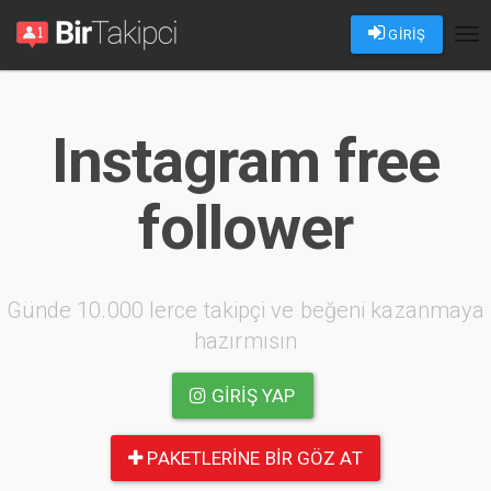
GİRİŞ
Tog
nav
Instagram free
follower
Günde 10.000 lerce takipçi ve beğeni kazanmaya
hazırmısın
GIRIŞ YAP
PAKETLERINE BIR GÖZ AT