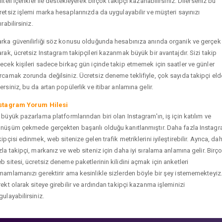
liteli içerikler ile destekleyerek birçok takipçi kazanabilirsiniz. Dilerseniz bu
retsiz işlemi marka hesaplarınızda da uygulayabilir ve müşteri sayınızı
ırabilirsiniz.
rka güvenilirliği söz konusu olduğunda hesabınıza anında organik ve gerçek
arak, ücretsiz Instagram takipçileri kazanmak büyük bir avantajdır. Sizi takip
ecek kişileri sadece birkaç gün içinde takip etmemek için saatler ve günler
rcamak zorunda değilsiniz. Ücretsiz deneme teklifiyle, çok sayıda takipçi eld
ersiniz, bu da artan popülerlik ve itibar anlamına gelir.
stagram Yorum Hilesi
 büyük pazarlama platformlarından biri olan Instagram'ın, iş için katılım ve
nüşüm çekmede gerçekten başarılı olduğu kanıtlanmıştır. Daha fazla Instag
kipçisi edinmek, web sitenize gelen trafik metriklerini iyileştirebilir. Ayrıca, da
zla takipçi, markanız ve web siteniz için daha iyi sıralama anlamına gelir. Birç
b sitesi, ücretsiz deneme paketlerinin kilidini açmak için anketleri
mamlamanızı gerektirir ama kesinlikle sizlerden böyle bir şey istememekteyiz
rekt olarak siteye girebilir ve ardından takipçi kazanma işleminizi
gulayabilirsiniz.