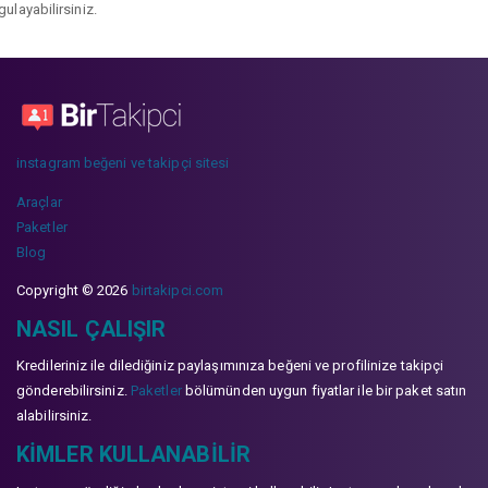
gulayabilirsiniz.
instagram beğeni ve takipçi sitesi
Araçlar
Paketler
Blog
Copyright © 2026
birtakipci.com
NASIL ÇALIŞIR
Kredileriniz ile dilediğiniz paylaşımınıza beğeni ve profilinize takipçi
gönderebilirsiniz.
Paketler
bölümünden uygun fiyatlar ile bir paket satın
alabilirsiniz.
KIMLER KULLANABILIR