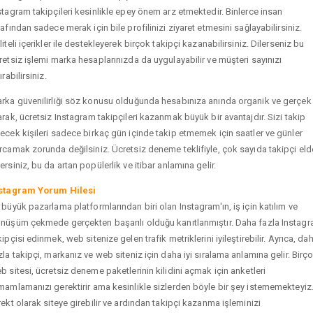
stagram takipçileri kesinlikle epey önem arz etmektedir. Binlerce insan
rafından sadece merak için bile profilinizi ziyaret etmesini sağlayabilirsiniz.
liteli içerikler ile destekleyerek birçok takipçi kazanabilirsiniz. Dilerseniz bu
retsiz işlemi marka hesaplarınızda da uygulayabilir ve müşteri sayınızı
ırabilirsiniz.
rka güvenilirliği söz konusu olduğunda hesabınıza anında organik ve gerçek
arak, ücretsiz Instagram takipçileri kazanmak büyük bir avantajdır. Sizi takip
ecek kişileri sadece birkaç gün içinde takip etmemek için saatler ve günler
rcamak zorunda değilsiniz. Ücretsiz deneme teklifiyle, çok sayıda takipçi eld
ersiniz, bu da artan popülerlik ve itibar anlamına gelir.
stagram Yorum Hilesi
 büyük pazarlama platformlarından biri olan Instagram'ın, iş için katılım ve
nüşüm çekmede gerçekten başarılı olduğu kanıtlanmıştır. Daha fazla Instag
kipçisi edinmek, web sitenize gelen trafik metriklerini iyileştirebilir. Ayrıca, da
zla takipçi, markanız ve web siteniz için daha iyi sıralama anlamına gelir. Birç
b sitesi, ücretsiz deneme paketlerinin kilidini açmak için anketleri
mamlamanızı gerektirir ama kesinlikle sizlerden böyle bir şey istememekteyiz
rekt olarak siteye girebilir ve ardından takipçi kazanma işleminizi