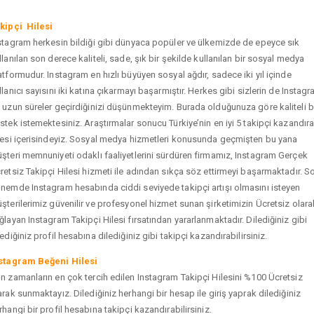
kipçi Hilesi
stagram herkesin bildiği gibi dünyaca popüler ve ülkemizde de epeyce sık
llanılan son derece kaliteli, sade, şık bir şekilde kullanılan bir sosyal medya
atformudur. Instagram en hızlı büyüyen sosyal ağdır, sadece iki yıl içinde
llanıcı sayısını iki katına çıkarmayı başarmıştır. Herkes gibi sizlerin de Instag
 uzun süreler geçirdiğinizi düşünmekteyim. Burada olduğunuza göre kaliteli b
stek istemektesiniz. Araştırmalar sonucu Türkiye’nin en iyi 5 takipçi kazandır
tesi içerisindeyiz. Sosyal medya hizmetleri konusunda geçmişten bu yana
şteri memnuniyeti odaklı faaliyetlerini sürdüren firmamız, Instagram Gerçek
retsiz Takipçi Hilesi hizmeti ile adından sıkça söz ettirmeyi başarmaktadır. S
nemde Instagram hesabında ciddi seviyede takipçi artışı olmasını isteyen
şterilerimiz güvenilir ve profesyonel hizmet sunan şirketimizin Ücretsiz olara
ğlayan Instagram Takipçi Hilesi fırsatından yararlanmaktadır. Dilediğiniz gibi
tediğiniz profil hesabına dilediğiniz gibi takipçi kazandırabilirsiniz.
stagram Beğeni Hilesi
n zamanların en çok tercih edilen Instagram Takipçi Hilesini %100 Ücretsiz
arak sunmaktayız. Dilediğiniz herhangi bir hesap ile giriş yaprak dilediğiniz
rhangi bir profil hesabına takipçi kazandırabilirsiniz.