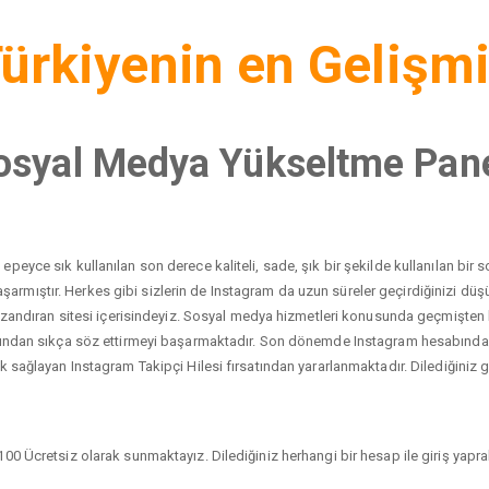
ürkiyenin en Gelişm
osyal Medya Yükseltme Pane
peyce sık kullanılan son derece kaliteli, sade, şık bir şekilde kullanılan bi
yı başarmıştır. Herkes gibi sizlerin de Instagram da uzun süreler geçirdiğinizi 
 kazandıran sitesi içerisindeyiz. Sosyal medya hizmetleri konusunda geçmişten
dından sıkça söz ettirmeyi başarmaktadır. Son dönemde Instagram hesabında ci
 sağlayan Instagram Takipçi Hilesi fırsatından yararlanmaktadır. Dilediğiniz gib
00 Ücretsiz olarak sunmaktayız. Dilediğiniz herhangi bir hesap ile giriş yaprak