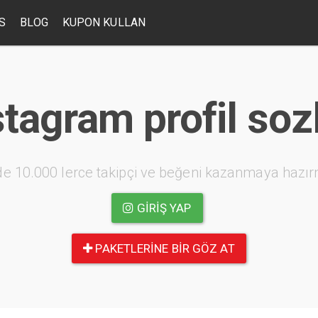
S
BLOG
KUPON KULLAN
stagram profil sozl
e 10.000 lerce takipçi ve beğeni kazanmaya hazır
GIRIŞ YAP
PAKETLERINE BIR GÖZ AT