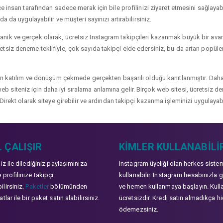
 insan tarafından sadece merak için bile profilinizi ziyaret etmesini sağlayabili
a da uygulayabilir ve müşteri sayınızı artırabilirsiniz.
ik ve gerçek olarak, ücretsiz Instagram takipçileri kazanmak büyük bir avanta
siz deneme teklifiyle, çok sayıda takipçi elde edersiniz, bu da artan popülerli
çin katılım ve dönüşüm çekmede gerçekten başarılı olduğu kanıtlanmıştır. Daha
ve web siteniz için daha iyi sıralama anlamına gelir. Birçok web sitesi, ücretsiz
Direkt olarak siteye girebilir ve ardından takipçi kazanma işleminizi uygulayabi
 ÇALIŞIR
KIMLER KULLANABILI
niz ile dilediğiniz paylaşımınıza
Instagram üyeliği olan herkes siste
 profilinize takipçi
kullanabilir. Instagram hesabınızla g
lirsiniz.
Paketler
bölümünden
ve hemen kullanmaya başlayın. Kull
tlar ile bir paket satın alabilirsiniz.
ücretsizdir. Kredi satın almadıkça hi
ödemezsiniz.