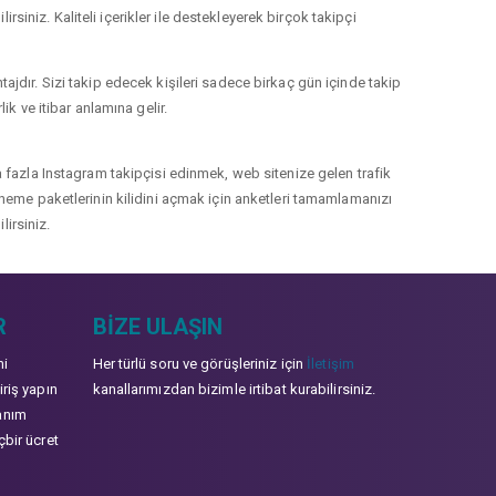
rsiniz. Kaliteli içerikler ile destekleyerek birçok takipçi
jdır. Sizi takip edecek kişileri sadece birkaç gün içinde takip
k ve itibar anlamına gelir.
 fazla Instagram takipçisi edinmek, web sitenize gelen trafik
 deneme paketlerinin kilidini açmak için anketleri tamamlamanızı
lirsiniz.
R
BIZE ULAŞIN
mi
Her türlü soru ve görüşleriniz için
İletişim
iriş yapın
kanallarımızdan bizimle irtibat kurabilirsiniz.
anım
çbir ücret