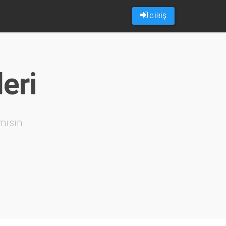
GİRİŞ
eri
mısın