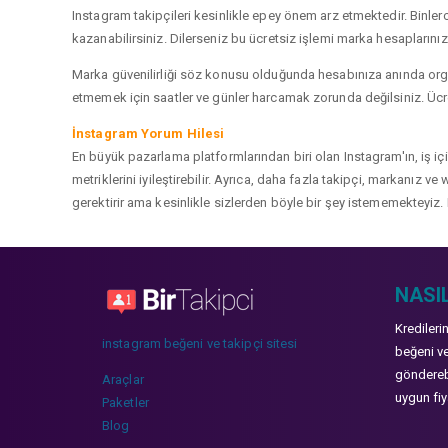
Instagram takipçileri kesinlikle epey önem arz etmektedir. Binlerce
kazanabilirsiniz. Dilerseniz bu ücretsiz işlemi marka hesaplarınızd
Marka güvenilirliği söz konusu olduğunda hesabınıza anında organ
etmemek için saatler ve günler harcamak zorunda değilsiniz. Ücret
İnstagram Yorum Hilesi
En büyük pazarlama platformlarından biri olan Instagram'ın, iş i
metriklerini iyileştirebilir. Ayrıca, daha fazla takipçi, markanız 
gerektirir ama kesinlikle sizlerden böyle bir şey istememekteyiz. 
NASIL
Kredileri
instagram beğeni ve takipçi sitesi
beğeni ve
gönderebi
Araçlar
uygun fiya
Paketler
Blog