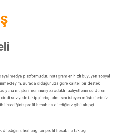
iş
li
r sosyal medya platformudur. Instagram en hızlı büyüyen sosyal
düşünmekteyim. Burada olduğunuza göre kaliteli bir destek
 bu yana müşteri memnuniyeti odaklı faaliyetlerini sürdüren
ddi seviyede takipçi artışı olmasını isteyen müşterilerimiz
i istediğiniz profil hesabına dilediğiniz gibi takipçi
 dilediğiniz herhangi bir profil hesabına takipçi