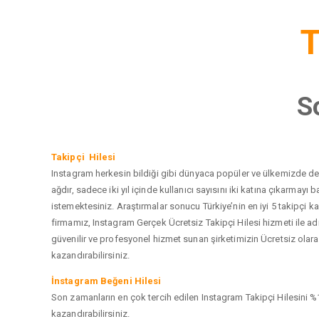
T
S
Takipçi Hilesi
Instagram herkesin bildiği gibi dünyaca popüler ve ülkemizde de e
ağdır, sadece iki yıl içinde kullanıcı sayısını iki katına çıkarma
istemektesiniz. Araştırmalar sonucu Türkiye’nin en iyi 5 takipçi
firmamız, Instagram Gerçek Ücretsiz Takipçi Hilesi hizmeti ile a
güvenilir ve profesyonel hizmet sunan şirketimizin Ücretsiz olarak
kazandırabilirsiniz.
İnstagram Beğeni Hilesi
Son zamanların en çok tercih edilen Instagram Takipçi Hilesini %1
kazandırabilirsiniz.