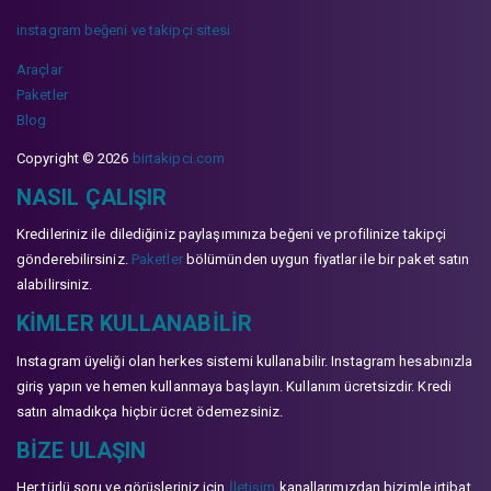
instagram beğeni ve takipçi sitesi
Araçlar
Paketler
Blog
Copyright © 2026
birtakipci.com
NASIL ÇALIŞIR
Kredileriniz ile dilediğiniz paylaşımınıza beğeni ve profilinize takipçi
gönderebilirsiniz.
Paketler
bölümünden uygun fiyatlar ile bir paket satın
alabilirsiniz.
KIMLER KULLANABILIR
Instagram üyeliği olan herkes sistemi kullanabilir. Instagram hesabınızla
giriş yapın ve hemen kullanmaya başlayın. Kullanım ücretsizdir. Kredi
satın almadıkça hiçbir ücret ödemezsiniz.
BIZE ULAŞIN
Her türlü soru ve görüşleriniz için
İletişim
kanallarımızdan bizimle irtibat