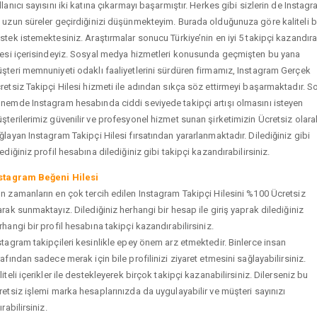
llanıcı sayısını iki katına çıkarmayı başarmıştır. Herkes gibi sizlerin de Instag
 uzun süreler geçirdiğinizi düşünmekteyim. Burada olduğunuza göre kaliteli b
stek istemektesiniz. Araştırmalar sonucu Türkiye’nin en iyi 5 takipçi kazandır
tesi içerisindeyiz. Sosyal medya hizmetleri konusunda geçmişten bu yana
şteri memnuniyeti odaklı faaliyetlerini sürdüren firmamız, Instagram Gerçek
retsiz Takipçi Hilesi hizmeti ile adından sıkça söz ettirmeyi başarmaktadır. S
nemde Instagram hesabında ciddi seviyede takipçi artışı olmasını isteyen
şterilerimiz güvenilir ve profesyonel hizmet sunan şirketimizin Ücretsiz olara
ğlayan Instagram Takipçi Hilesi fırsatından yararlanmaktadır. Dilediğiniz gibi
tediğiniz profil hesabına dilediğiniz gibi takipçi kazandırabilirsiniz.
stagram Beğeni Hilesi
n zamanların en çok tercih edilen Instagram Takipçi Hilesini %100 Ücretsiz
arak sunmaktayız. Dilediğiniz herhangi bir hesap ile giriş yaprak dilediğiniz
rhangi bir profil hesabına takipçi kazandırabilirsiniz.
stagram takipçileri kesinlikle epey önem arz etmektedir. Binlerce insan
rafından sadece merak için bile profilinizi ziyaret etmesini sağlayabilirsiniz.
liteli içerikler ile destekleyerek birçok takipçi kazanabilirsiniz. Dilerseniz bu
retsiz işlemi marka hesaplarınızda da uygulayabilir ve müşteri sayınızı
ırabilirsiniz.