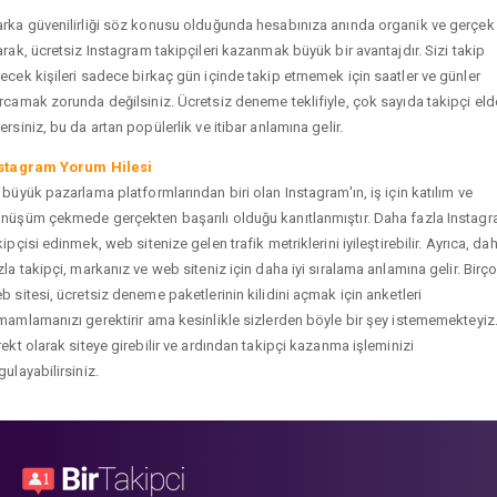
rka güvenilirliği söz konusu olduğunda hesabınıza anında organik ve gerçek
arak, ücretsiz Instagram takipçileri kazanmak büyük bir avantajdır. Sizi takip
ecek kişileri sadece birkaç gün içinde takip etmemek için saatler ve günler
rcamak zorunda değilsiniz. Ücretsiz deneme teklifiyle, çok sayıda takipçi eld
ersiniz, bu da artan popülerlik ve itibar anlamına gelir.
stagram Yorum Hilesi
 büyük pazarlama platformlarından biri olan Instagram'ın, iş için katılım ve
nüşüm çekmede gerçekten başarılı olduğu kanıtlanmıştır. Daha fazla Instag
kipçisi edinmek, web sitenize gelen trafik metriklerini iyileştirebilir. Ayrıca, da
zla takipçi, markanız ve web siteniz için daha iyi sıralama anlamına gelir. Birç
b sitesi, ücretsiz deneme paketlerinin kilidini açmak için anketleri
mamlamanızı gerektirir ama kesinlikle sizlerden böyle bir şey istememekteyiz
rekt olarak siteye girebilir ve ardından takipçi kazanma işleminizi
gulayabilirsiniz.