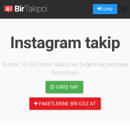
GİRİŞ
Tog
nav
Instagram takip
Günde 10.000 lerce takipçi ve beğeni kazanmaya
hazırmısın
GIRIŞ YAP
PAKETLERINE BIR GÖZ AT