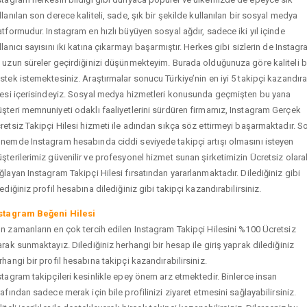
llanılan son derece kaliteli, sade, şık bir şekilde kullanılan bir sosyal medya
atformudur. Instagram en hızlı büyüyen sosyal ağdır, sadece iki yıl içinde
llanıcı sayısını iki katına çıkarmayı başarmıştır. Herkes gibi sizlerin de Instag
 uzun süreler geçirdiğinizi düşünmekteyim. Burada olduğunuza göre kaliteli b
stek istemektesiniz. Araştırmalar sonucu Türkiye’nin en iyi 5 takipçi kazandır
tesi içerisindeyiz. Sosyal medya hizmetleri konusunda geçmişten bu yana
şteri memnuniyeti odaklı faaliyetlerini sürdüren firmamız, Instagram Gerçek
retsiz Takipçi Hilesi hizmeti ile adından sıkça söz ettirmeyi başarmaktadır. S
nemde Instagram hesabında ciddi seviyede takipçi artışı olmasını isteyen
şterilerimiz güvenilir ve profesyonel hizmet sunan şirketimizin Ücretsiz olara
ğlayan Instagram Takipçi Hilesi fırsatından yararlanmaktadır. Dilediğiniz gibi
tediğiniz profil hesabına dilediğiniz gibi takipçi kazandırabilirsiniz.
stagram Beğeni Hilesi
n zamanların en çok tercih edilen Instagram Takipçi Hilesini %100 Ücretsiz
arak sunmaktayız. Dilediğiniz herhangi bir hesap ile giriş yaprak dilediğiniz
rhangi bir profil hesabına takipçi kazandırabilirsiniz.
stagram takipçileri kesinlikle epey önem arz etmektedir. Binlerce insan
rafından sadece merak için bile profilinizi ziyaret etmesini sağlayabilirsiniz.