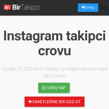
GİRİŞ
Tog
nav
Instagram takipci
crovu
Günde 10.000 lerce takipçi ve beğeni kazanmaya
hazırmısın
GIRIŞ YAP
PAKETLERINE BIR GÖZ AT