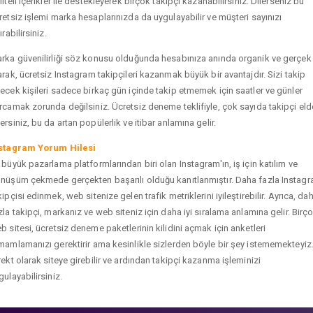
liteli içerikler ile destekleyerek birçok takipçi kazanabilirsiniz. Dilerseniz bu
retsiz işlemi marka hesaplarınızda da uygulayabilir ve müşteri sayınızı
ırabilirsiniz.
rka güvenilirliği söz konusu olduğunda hesabınıza anında organik ve gerçek
arak, ücretsiz Instagram takipçileri kazanmak büyük bir avantajdır. Sizi takip
ecek kişileri sadece birkaç gün içinde takip etmemek için saatler ve günler
rcamak zorunda değilsiniz. Ücretsiz deneme teklifiyle, çok sayıda takipçi eld
ersiniz, bu da artan popülerlik ve itibar anlamına gelir.
stagram Yorum Hilesi
 büyük pazarlama platformlarından biri olan Instagram'ın, iş için katılım ve
nüşüm çekmede gerçekten başarılı olduğu kanıtlanmıştır. Daha fazla Instag
kipçisi edinmek, web sitenize gelen trafik metriklerini iyileştirebilir. Ayrıca, da
zla takipçi, markanız ve web siteniz için daha iyi sıralama anlamına gelir. Birç
b sitesi, ücretsiz deneme paketlerinin kilidini açmak için anketleri
mamlamanızı gerektirir ama kesinlikle sizlerden böyle bir şey istememekteyiz
rekt olarak siteye girebilir ve ardından takipçi kazanma işleminizi
gulayabilirsiniz.