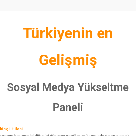
Türkiyenin en
Gelişmiş
Sosyal Medya Yükseltme
Paneli
kipçi Hilesi
stagram herkesin bildiği gibi dünyaca popüler ve ülkemizde de epeyce sık