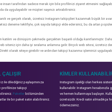
 insan tarafından sadece merak için bile profilinizi ziyaret etmesini sağlayabili
a da uygulayabilir ve müşteri sayınızı artırabilirsiniz.
ik ve gerçek olarak, ücretsiz Instagram takipçileri kazanmak büyük bir avanta
siz deneme teklifiyle, çok sayıda takipçi elde edersiniz, bu da artan popülerli
çin katılım ve dönüşüm çekmede gerçekten başarılı olduğu kanıtlanmıştır. Daha
ve web siteniz için daha iyi sıralama anlamına gelir. Birçok web sitesi, ücretsiz
Direkt olarak siteye girebilir ve ardından takipçi kazanma işleminizi uygulayabi
 ÇALIŞIR
KIMLER KULLANABILI
niz ile dilediğiniz paylaşımınıza
Instagram üyeliği olan herkes siste
 profilinize takipçi
kullanabilir. Instagram hesabınızla g
lirsiniz.
Paketler
bölümünden
ve hemen kullanmaya başlayın. Kull
tlar ile bir paket satın alabilirsiniz.
ücretsizdir. Kredi satın almadıkça hi
ödemezsiniz.