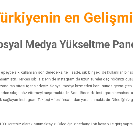
ürkiyenin en Gelişm
osyal Medya Yükseltme Pane
peyce sık kullanılan son derece kaliteli, sade, şık bir şekilde kullanılan bi
yı başarmıştır. Herkes gibi sizlerin de Instagram da uzun süreler geçirdiğinizi 
 kazandıran sitesi içerisindeyiz. Sosyal medya hizmetleri konusunda geçmişten
dından sıkça söz ettirmeyi başarmaktadır. Son dönemde Instagram hesabında ci
 sağlayan Instagram Takipçi Hilesi fırsatından yararlanmaktadır. Dilediğiniz gib
00 Ücretsiz olarak sunmaktayız. Dilediğiniz herhangi bir hesap ile giriş yaprak