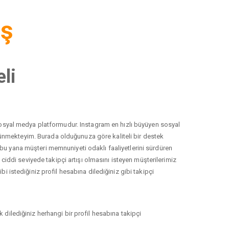
iş
li
r sosyal medya platformudur. Instagram en hızlı büyüyen sosyal
düşünmekteyim. Burada olduğunuza göre kaliteli bir destek
 bu yana müşteri memnuniyeti odaklı faaliyetlerini sürdüren
ddi seviyede takipçi artışı olmasını isteyen müşterilerimiz
i istediğiniz profil hesabına dilediğiniz gibi takipçi
 dilediğiniz herhangi bir profil hesabına takipçi