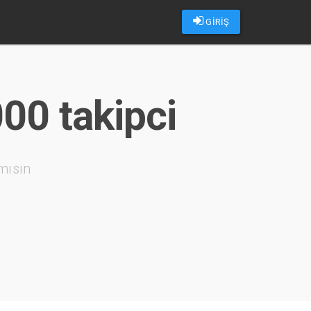
GİRİŞ
00 takipci
mısın