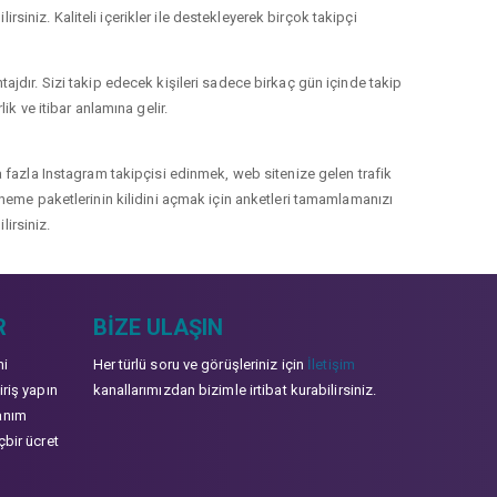
rsiniz. Kaliteli içerikler ile destekleyerek birçok takipçi
jdır. Sizi takip edecek kişileri sadece birkaç gün içinde takip
k ve itibar anlamına gelir.
 fazla Instagram takipçisi edinmek, web sitenize gelen trafik
 deneme paketlerinin kilidini açmak için anketleri tamamlamanızı
lirsiniz.
R
BIZE ULAŞIN
mi
Her türlü soru ve görüşleriniz için
İletişim
iriş yapın
kanallarımızdan bizimle irtibat kurabilirsiniz.
anım
çbir ücret