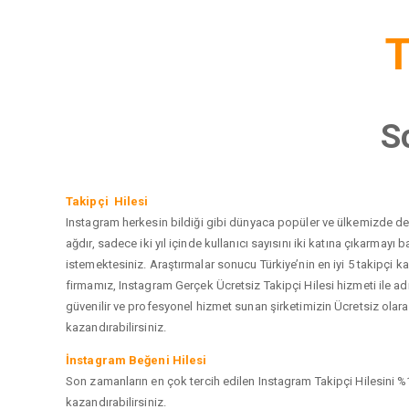
T
S
Takipçi Hilesi
Instagram herkesin bildiği gibi dünyaca popüler ve ülkemizde de e
ağdır, sadece iki yıl içinde kullanıcı sayısını iki katına çıkarma
istemektesiniz. Araştırmalar sonucu Türkiye’nin en iyi 5 takipçi
firmamız, Instagram Gerçek Ücretsiz Takipçi Hilesi hizmeti ile a
güvenilir ve profesyonel hizmet sunan şirketimizin Ücretsiz olarak
kazandırabilirsiniz.
İnstagram Beğeni Hilesi
Son zamanların en çok tercih edilen Instagram Takipçi Hilesini %1
kazandırabilirsiniz.