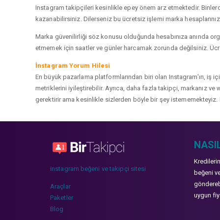
Instagram takipçileri kesinlikle epey önem arz etmektedir. Binlerce
kazanabilirsiniz. Dilerseniz bu ücretsiz işlemi marka hesaplarınızd
Marka güvenilirliği söz konusu olduğunda hesabınıza anında organ
etmemek için saatler ve günler harcamak zorunda değilsiniz. Ücret
İnstagram Yorum Hilesi
En büyük pazarlama platformlarından biri olan Instagram'ın, iş i
metriklerini iyileştirebilir. Ayrıca, daha fazla takipçi, markanız 
gerektirir ama kesinlikle sizlerden böyle bir şey istememekteyiz. 
NASIL
Kredileri
instagram beğeni ve takipçi sitesi
beğeni ve
gönderebi
Araçlar
uygun fiya
Paketler
Blog