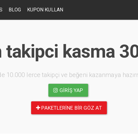
S
BLOG
KUPON KULLAN
 takipci kasma 30
e 10.000 lerce takipçi ve beğeni kazanmaya hazır
GIRIŞ YAP
PAKETLERINE BIR GÖZ AT