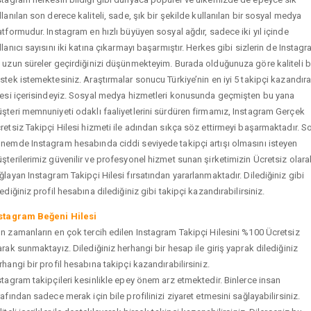
llanılan son derece kaliteli, sade, şık bir şekilde kullanılan bir sosyal medya
atformudur. Instagram en hızlı büyüyen sosyal ağdır, sadece iki yıl içinde
llanıcı sayısını iki katına çıkarmayı başarmıştır. Herkes gibi sizlerin de Instag
 uzun süreler geçirdiğinizi düşünmekteyim. Burada olduğunuza göre kaliteli b
stek istemektesiniz. Araştırmalar sonucu Türkiye’nin en iyi 5 takipçi kazandır
tesi içerisindeyiz. Sosyal medya hizmetleri konusunda geçmişten bu yana
şteri memnuniyeti odaklı faaliyetlerini sürdüren firmamız, Instagram Gerçek
retsiz Takipçi Hilesi hizmeti ile adından sıkça söz ettirmeyi başarmaktadır. S
nemde Instagram hesabında ciddi seviyede takipçi artışı olmasını isteyen
şterilerimiz güvenilir ve profesyonel hizmet sunan şirketimizin Ücretsiz olara
ğlayan Instagram Takipçi Hilesi fırsatından yararlanmaktadır. Dilediğiniz gibi
tediğiniz profil hesabına dilediğiniz gibi takipçi kazandırabilirsiniz.
stagram Beğeni Hilesi
n zamanların en çok tercih edilen Instagram Takipçi Hilesini %100 Ücretsiz
arak sunmaktayız. Dilediğiniz herhangi bir hesap ile giriş yaprak dilediğiniz
rhangi bir profil hesabına takipçi kazandırabilirsiniz.
stagram takipçileri kesinlikle epey önem arz etmektedir. Binlerce insan
rafından sadece merak için bile profilinizi ziyaret etmesini sağlayabilirsiniz.