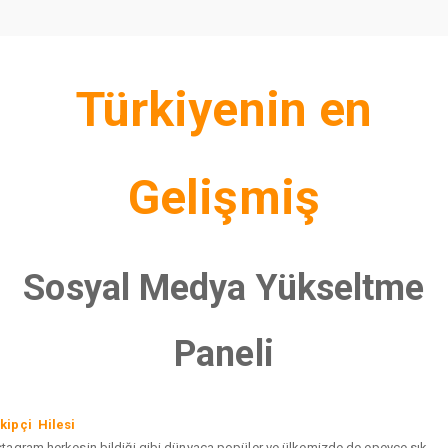
Türkiyenin en
Gelişmiş
Sosyal Medya Yükseltme
Paneli
kipçi Hilesi
stagram herkesin bildiği gibi dünyaca popüler ve ülkemizde de epeyce sık