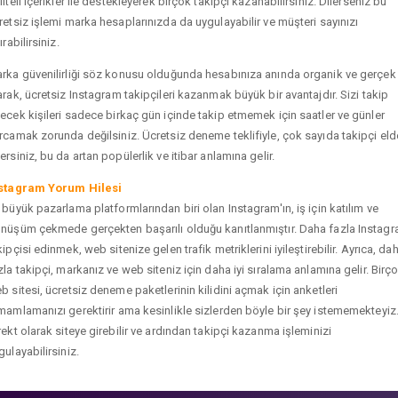
liteli içerikler ile destekleyerek birçok takipçi kazanabilirsiniz. Dilerseniz bu
retsiz işlemi marka hesaplarınızda da uygulayabilir ve müşteri sayınızı
ırabilirsiniz.
rka güvenilirliği söz konusu olduğunda hesabınıza anında organik ve gerçek
arak, ücretsiz Instagram takipçileri kazanmak büyük bir avantajdır. Sizi takip
ecek kişileri sadece birkaç gün içinde takip etmemek için saatler ve günler
rcamak zorunda değilsiniz. Ücretsiz deneme teklifiyle, çok sayıda takipçi eld
ersiniz, bu da artan popülerlik ve itibar anlamına gelir.
stagram Yorum Hilesi
 büyük pazarlama platformlarından biri olan Instagram'ın, iş için katılım ve
nüşüm çekmede gerçekten başarılı olduğu kanıtlanmıştır. Daha fazla Instag
kipçisi edinmek, web sitenize gelen trafik metriklerini iyileştirebilir. Ayrıca, da
zla takipçi, markanız ve web siteniz için daha iyi sıralama anlamına gelir. Birç
b sitesi, ücretsiz deneme paketlerinin kilidini açmak için anketleri
mamlamanızı gerektirir ama kesinlikle sizlerden böyle bir şey istememekteyiz
rekt olarak siteye girebilir ve ardından takipçi kazanma işleminizi
gulayabilirsiniz.