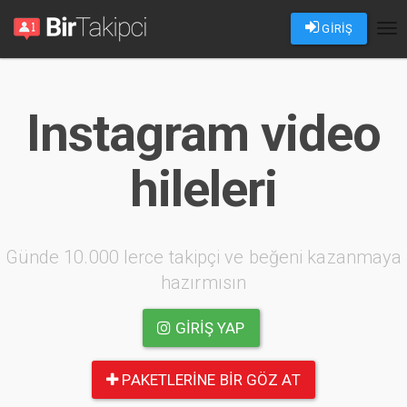
GİRİŞ
Tog
nav
Instagram video
hileleri
Günde 10.000 lerce takipçi ve beğeni kazanmaya
hazırmısın
GIRIŞ YAP
PAKETLERINE BIR GÖZ AT