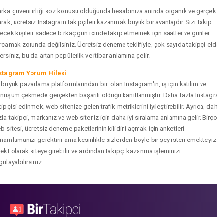
rka güvenilirliği söz konusu olduğunda hesabınıza anında organik ve gerçek
arak, ücretsiz Instagram takipçileri kazanmak büyük bir avantajdır. Sizi takip
ecek kişileri sadece birkaç gün içinde takip etmemek için saatler ve günler
rcamak zorunda değilsiniz. Ücretsiz deneme teklifiyle, çok sayıda takipçi eld
ersiniz, bu da artan popülerlik ve itibar anlamına gelir.
stagram Yorum Hilesi
 büyük pazarlama platformlarından biri olan Instagram'ın, iş için katılım ve
nüşüm çekmede gerçekten başarılı olduğu kanıtlanmıştır. Daha fazla Instag
kipçisi edinmek, web sitenize gelen trafik metriklerini iyileştirebilir. Ayrıca, da
zla takipçi, markanız ve web siteniz için daha iyi sıralama anlamına gelir. Birç
b sitesi, ücretsiz deneme paketlerinin kilidini açmak için anketleri
mamlamanızı gerektirir ama kesinlikle sizlerden böyle bir şey istememekteyiz
rekt olarak siteye girebilir ve ardından takipçi kazanma işleminizi
gulayabilirsiniz.