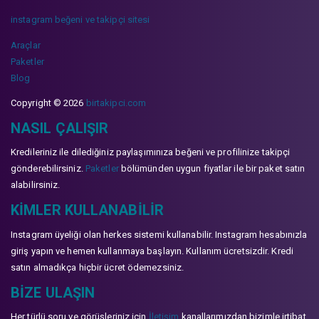
instagram beğeni ve takipçi sitesi
Araçlar
Paketler
Blog
Copyright © 2026
birtakipci.com
NASIL ÇALIŞIR
Kredileriniz ile dilediğiniz paylaşımınıza beğeni ve profilinize takipçi
gönderebilirsiniz.
Paketler
bölümünden uygun fiyatlar ile bir paket satın
alabilirsiniz.
KIMLER KULLANABILIR
Instagram üyeliği olan herkes sistemi kullanabilir. Instagram hesabınızla
giriş yapın ve hemen kullanmaya başlayın. Kullanım ücretsizdir. Kredi
satın almadıkça hiçbir ücret ödemezsiniz.
BIZE ULAŞIN
Her türlü soru ve görüşleriniz için
İletişim
kanallarımızdan bizimle irtibat