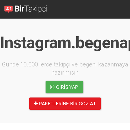
Instagram.begena
Günde 10.000 lerce takipçi ve beğeni kazanmaya
hazırmısın
GIRIŞ YAP
PAKETLERINE BIR GÖZ AT