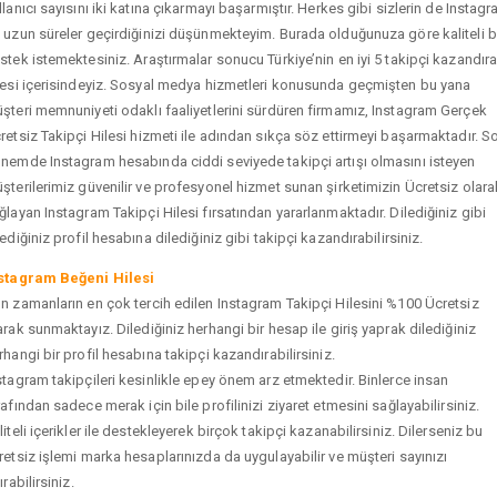
llanıcı sayısını iki katına çıkarmayı başarmıştır. Herkes gibi sizlerin de Instag
 uzun süreler geçirdiğinizi düşünmekteyim. Burada olduğunuza göre kaliteli b
stek istemektesiniz. Araştırmalar sonucu Türkiye’nin en iyi 5 takipçi kazandır
tesi içerisindeyiz. Sosyal medya hizmetleri konusunda geçmişten bu yana
şteri memnuniyeti odaklı faaliyetlerini sürdüren firmamız, Instagram Gerçek
retsiz Takipçi Hilesi hizmeti ile adından sıkça söz ettirmeyi başarmaktadır. S
nemde Instagram hesabında ciddi seviyede takipçi artışı olmasını isteyen
şterilerimiz güvenilir ve profesyonel hizmet sunan şirketimizin Ücretsiz olara
ğlayan Instagram Takipçi Hilesi fırsatından yararlanmaktadır. Dilediğiniz gibi
tediğiniz profil hesabına dilediğiniz gibi takipçi kazandırabilirsiniz.
stagram Beğeni Hilesi
n zamanların en çok tercih edilen Instagram Takipçi Hilesini %100 Ücretsiz
arak sunmaktayız. Dilediğiniz herhangi bir hesap ile giriş yaprak dilediğiniz
rhangi bir profil hesabına takipçi kazandırabilirsiniz.
stagram takipçileri kesinlikle epey önem arz etmektedir. Binlerce insan
rafından sadece merak için bile profilinizi ziyaret etmesini sağlayabilirsiniz.
liteli içerikler ile destekleyerek birçok takipçi kazanabilirsiniz. Dilerseniz bu
retsiz işlemi marka hesaplarınızda da uygulayabilir ve müşteri sayınızı
ırabilirsiniz.