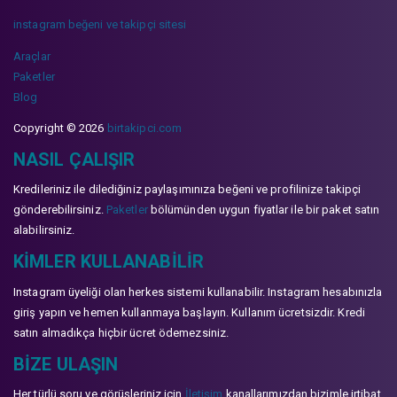
instagram beğeni ve takipçi sitesi
Araçlar
Paketler
Blog
Copyright © 2026
birtakipci.com
NASIL ÇALIŞIR
Kredileriniz ile dilediğiniz paylaşımınıza beğeni ve profilinize takipçi
gönderebilirsiniz.
Paketler
bölümünden uygun fiyatlar ile bir paket satın
alabilirsiniz.
KIMLER KULLANABILIR
Instagram üyeliği olan herkes sistemi kullanabilir. Instagram hesabınızla
giriş yapın ve hemen kullanmaya başlayın. Kullanım ücretsizdir. Kredi
satın almadıkça hiçbir ücret ödemezsiniz.
BIZE ULAŞIN
Her türlü soru ve görüşleriniz için
İletişim
kanallarımızdan bizimle irtibat