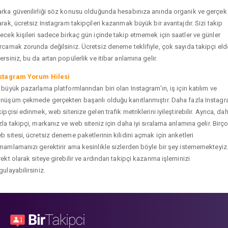
rka güvenilirliği söz konusu olduğunda hesabınıza anında organik ve gerçek
arak, ücretsiz Instagram takipçileri kazanmak büyük bir avantajdır. Sizi takip
ecek kişileri sadece birkaç gün içinde takip etmemek için saatler ve günler
rcamak zorunda değilsiniz. Ücretsiz deneme teklifiyle, çok sayıda takipçi eld
ersiniz, bu da artan popülerlik ve itibar anlamına gelir.
stagram Yorum Hilesi
 büyük pazarlama platformlarından biri olan Instagram'ın, iş için katılım ve
nüşüm çekmede gerçekten başarılı olduğu kanıtlanmıştır. Daha fazla Instag
kipçisi edinmek, web sitenize gelen trafik metriklerini iyileştirebilir. Ayrıca, da
zla takipçi, markanız ve web siteniz için daha iyi sıralama anlamına gelir. Birç
b sitesi, ücretsiz deneme paketlerinin kilidini açmak için anketleri
mamlamanızı gerektirir ama kesinlikle sizlerden böyle bir şey istememekteyiz
rekt olarak siteye girebilir ve ardından takipçi kazanma işleminizi
gulayabilirsiniz.