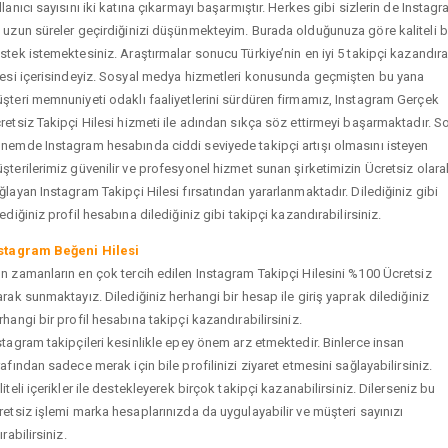
llanıcı sayısını iki katına çıkarmayı başarmıştır. Herkes gibi sizlerin de Instag
 uzun süreler geçirdiğinizi düşünmekteyim. Burada olduğunuza göre kaliteli b
stek istemektesiniz. Araştırmalar sonucu Türkiye’nin en iyi 5 takipçi kazandır
tesi içerisindeyiz. Sosyal medya hizmetleri konusunda geçmişten bu yana
şteri memnuniyeti odaklı faaliyetlerini sürdüren firmamız, Instagram Gerçek
retsiz Takipçi Hilesi hizmeti ile adından sıkça söz ettirmeyi başarmaktadır. S
nemde Instagram hesabında ciddi seviyede takipçi artışı olmasını isteyen
şterilerimiz güvenilir ve profesyonel hizmet sunan şirketimizin Ücretsiz olara
ğlayan Instagram Takipçi Hilesi fırsatından yararlanmaktadır. Dilediğiniz gibi
tediğiniz profil hesabına dilediğiniz gibi takipçi kazandırabilirsiniz.
stagram Beğeni Hilesi
n zamanların en çok tercih edilen Instagram Takipçi Hilesini %100 Ücretsiz
arak sunmaktayız. Dilediğiniz herhangi bir hesap ile giriş yaprak dilediğiniz
rhangi bir profil hesabına takipçi kazandırabilirsiniz.
stagram takipçileri kesinlikle epey önem arz etmektedir. Binlerce insan
rafından sadece merak için bile profilinizi ziyaret etmesini sağlayabilirsiniz.
liteli içerikler ile destekleyerek birçok takipçi kazanabilirsiniz. Dilerseniz bu
retsiz işlemi marka hesaplarınızda da uygulayabilir ve müşteri sayınızı
ırabilirsiniz.