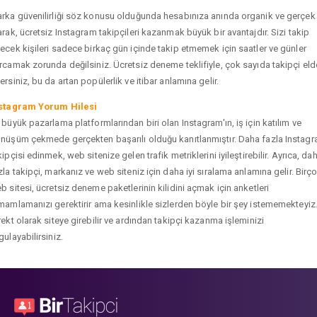
rka güvenilirliği söz konusu olduğunda hesabınıza anında organik ve gerçek
arak, ücretsiz Instagram takipçileri kazanmak büyük bir avantajdır. Sizi takip
ecek kişileri sadece birkaç gün içinde takip etmemek için saatler ve günler
rcamak zorunda değilsiniz. Ücretsiz deneme teklifiyle, çok sayıda takipçi eld
ersiniz, bu da artan popülerlik ve itibar anlamına gelir.
stagram Yorum Hilesi
 büyük pazarlama platformlarından biri olan Instagram'ın, iş için katılım ve
nüşüm çekmede gerçekten başarılı olduğu kanıtlanmıştır. Daha fazla Instag
kipçisi edinmek, web sitenize gelen trafik metriklerini iyileştirebilir. Ayrıca, da
zla takipçi, markanız ve web siteniz için daha iyi sıralama anlamına gelir. Birç
b sitesi, ücretsiz deneme paketlerinin kilidini açmak için anketleri
mamlamanızı gerektirir ama kesinlikle sizlerden böyle bir şey istememekteyiz
rekt olarak siteye girebilir ve ardından takipçi kazanma işleminizi
gulayabilirsiniz.