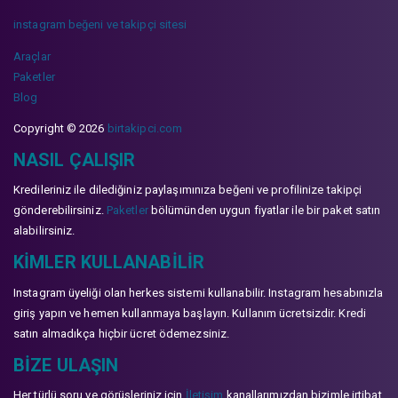
instagram beğeni ve takipçi sitesi
Araçlar
Paketler
Blog
Copyright © 2026
birtakipci.com
NASIL ÇALIŞIR
Kredileriniz ile dilediğiniz paylaşımınıza beğeni ve profilinize takipçi
gönderebilirsiniz.
Paketler
bölümünden uygun fiyatlar ile bir paket satın
alabilirsiniz.
KIMLER KULLANABILIR
Instagram üyeliği olan herkes sistemi kullanabilir. Instagram hesabınızla
giriş yapın ve hemen kullanmaya başlayın. Kullanım ücretsizdir. Kredi
satın almadıkça hiçbir ücret ödemezsiniz.
BIZE ULAŞIN
Her türlü soru ve görüşleriniz için
İletişim
kanallarımızdan bizimle irtibat