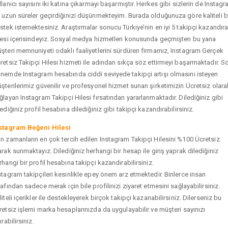
llanıcı sayısını iki katına çıkarmayı başarmıştır. Herkes gibi sizlerin de Instag
 uzun süreler geçirdiğinizi düşünmekteyim. Burada olduğunuza göre kaliteli b
stek istemektesiniz. Araştırmalar sonucu Türkiye’nin en iyi 5 takipçi kazandır
tesi içerisindeyiz. Sosyal medya hizmetleri konusunda geçmişten bu yana
şteri memnuniyeti odaklı faaliyetlerini sürdüren firmamız, Instagram Gerçek
retsiz Takipçi Hilesi hizmeti ile adından sıkça söz ettirmeyi başarmaktadır. S
nemde Instagram hesabında ciddi seviyede takipçi artışı olmasını isteyen
şterilerimiz güvenilir ve profesyonel hizmet sunan şirketimizin Ücretsiz olara
ğlayan Instagram Takipçi Hilesi fırsatından yararlanmaktadır. Dilediğiniz gibi
tediğiniz profil hesabına dilediğiniz gibi takipçi kazandırabilirsiniz.
stagram Beğeni Hilesi
n zamanların en çok tercih edilen Instagram Takipçi Hilesini %100 Ücretsiz
arak sunmaktayız. Dilediğiniz herhangi bir hesap ile giriş yaprak dilediğiniz
rhangi bir profil hesabına takipçi kazandırabilirsiniz.
stagram takipçileri kesinlikle epey önem arz etmektedir. Binlerce insan
rafından sadece merak için bile profilinizi ziyaret etmesini sağlayabilirsiniz.
liteli içerikler ile destekleyerek birçok takipçi kazanabilirsiniz. Dilerseniz bu
retsiz işlemi marka hesaplarınızda da uygulayabilir ve müşteri sayınızı
ırabilirsiniz.