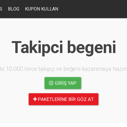
S
BLOG
KUPON KULLAN
Takipci begeni
e 10.000 lerce takipçi ve beğeni kazanmaya hazır
GIRIŞ YAP
PAKETLERINE BIR GÖZ AT