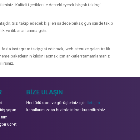
rsiniz. Kaliteli içerikler ile destekleyerek birçok takipçi
jdır. Sizi takip edecek kişileri sadece birkaç gün içinde takip
k ve itibar anlamına gelir.
 fazla Instagram takipçisi edinmek, web sitenize gelen trafik
 deneme paketlerinin kilidini açmak için anketleri tamamlamanızı
lirsiniz.
R
BIZE ULAŞIN
mi
Her türlü soru ve görüşleriniz için
İletişim
iriş yapın
kanallarımızdan bizimle irtibat kurabilirsiniz.
anım
çbir ücret