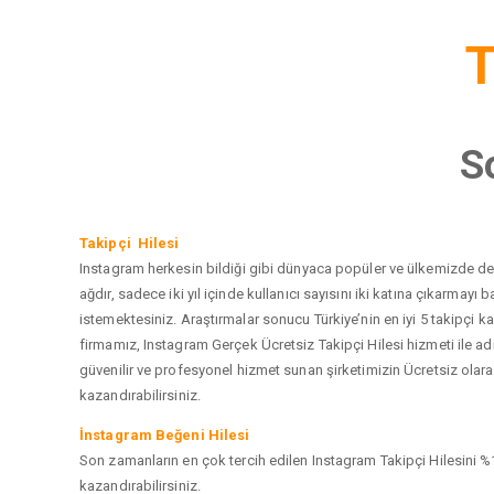
T
S
Takipçi Hilesi
Instagram herkesin bildiği gibi dünyaca popüler ve ülkemizde de e
ağdır, sadece iki yıl içinde kullanıcı sayısını iki katına çıkarma
istemektesiniz. Araştırmalar sonucu Türkiye’nin en iyi 5 takipçi
firmamız, Instagram Gerçek Ücretsiz Takipçi Hilesi hizmeti ile a
güvenilir ve profesyonel hizmet sunan şirketimizin Ücretsiz olarak
kazandırabilirsiniz.
İnstagram Beğeni Hilesi
Son zamanların en çok tercih edilen Instagram Takipçi Hilesini %1
kazandırabilirsiniz.