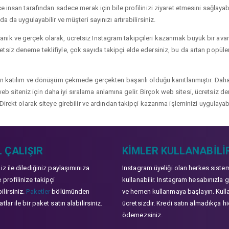
 insan tarafından sadece merak için bile profilinizi ziyaret etmesini sağlayabili
a da uygulayabilir ve müşteri sayınızı artırabilirsiniz.
ik ve gerçek olarak, ücretsiz Instagram takipçileri kazanmak büyük bir avanta
siz deneme teklifiyle, çok sayıda takipçi elde edersiniz, bu da artan popülerli
çin katılım ve dönüşüm çekmede gerçekten başarılı olduğu kanıtlanmıştır. Daha
ve web siteniz için daha iyi sıralama anlamına gelir. Birçok web sitesi, ücretsiz
Direkt olarak siteye girebilir ve ardından takipçi kazanma işleminizi uygulayabi
 ÇALIŞIR
KIMLER KULLANABILI
niz ile dilediğiniz paylaşımınıza
Instagram üyeliği olan herkes siste
 profilinize takipçi
kullanabilir. Instagram hesabınızla g
lirsiniz.
Paketler
bölümünden
ve hemen kullanmaya başlayın. Kull
tlar ile bir paket satın alabilirsiniz.
ücretsizdir. Kredi satın almadıkça hi
ödemezsiniz.