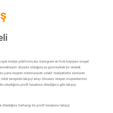
iş
li
r sosyal medya platformudur. Instagram en hızlı büyüyen sosyal
düşünmekteyim. Burada olduğunuza göre kaliteli bir destek
 bu yana müşteri memnuniyeti odaklı faaliyetlerini sürdüren
ddi seviyede takipçi artışı olmasını isteyen müşterilerimiz
i istediğiniz profil hesabına dilediğiniz gibi takipçi
 dilediğiniz herhangi bir profil hesabına takipçi