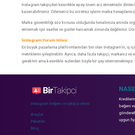
Instagram takipçileri kesinlikle epey önem arz etmektedir. Binlerce
kazanabilirsiniz. Dilerseniz bu ücretsiz işlemi marka hesaplarınızd
Marka güvenilirliği söz konusu olduğunda hesabınıza anında organ
etmemek için saatler ve günler harcamak zorunda değilsiniz. Ücret
İnstagram Yorum Hilesi
En büyük pazarlama platformlarından biri olan Instagram'ın, iş i
metriklerini iyileştirebilir. Ayrıca, daha fazla takipçi, markanız 
gerektirir ama kesinlikle sizlerden böyle bir şey istememekteyiz. 
NASIL
Kredileri
instagram beğeni ve takipçi sitesi
beğeni ve
gönderebi
Araçlar
uygun fiya
Paketler
Blog