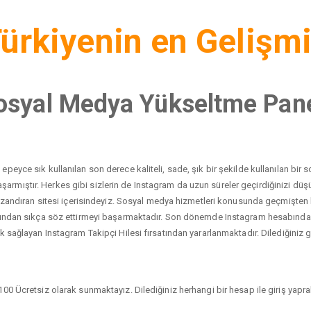
ürkiyenin en Gelişm
osyal Medya Yükseltme Pane
peyce sık kullanılan son derece kaliteli, sade, şık bir şekilde kullanılan bi
yı başarmıştır. Herkes gibi sizlerin de Instagram da uzun süreler geçirdiğinizi 
 kazandıran sitesi içerisindeyiz. Sosyal medya hizmetleri konusunda geçmişten
dından sıkça söz ettirmeyi başarmaktadır. Son dönemde Instagram hesabında ci
 sağlayan Instagram Takipçi Hilesi fırsatından yararlanmaktadır. Dilediğiniz gib
00 Ücretsiz olarak sunmaktayız. Dilediğiniz herhangi bir hesap ile giriş yaprak