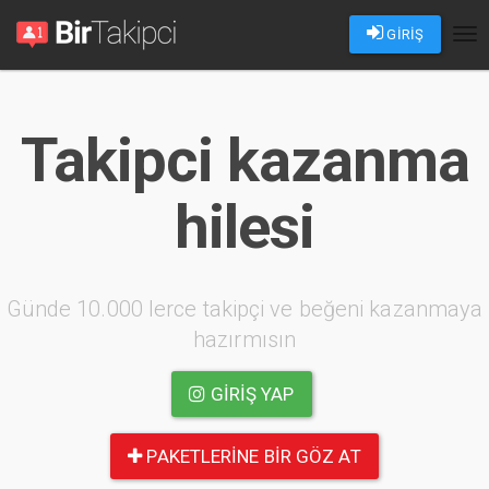
GİRİŞ
Tog
nav
Takipci kazanma
hilesi
Günde 10.000 lerce takipçi ve beğeni kazanmaya
hazırmısın
GIRIŞ YAP
PAKETLERINE BIR GÖZ AT