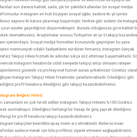
llanılan son derece kaliteli, sade, şık bir şekilde kullanılan bir sosyal medya
atformudur. Instagram en hızlı büyüyen sosyal ağdır, sadece iki yıl içinde
llanıcı sayısını iki katına çıkarmayı başarmıştır. Herkes gibi sizlerin de Instag
 uzun süreler geçirdiğinizi düşünmekteyim. Burada olduğunuza göre kaliteli b
stek istemektesiniz. Araştırmalar sonucu Türkiye’nin en iyi 5 takipçi kazandır
tesi içerisindeyiz. Sosyal medya hizmetleri konusunda geçmişten bu yana
şteri memnuniyeti odaklı faaliyetlerini sürdüren firmamız, Instagram Gerçek
retsiz Takipçi Hilesi hizmeti ile adından sıkça söz ettirmeyi başarmaktadır. S
nemde Instagram hesabında ciddi seviyede takipçi artışı olmasını isteyen
şterilerimiz güvenilir ve profesyonel hizmet sunan şirketimizin Ücretsiz olara
ğlayan Instagram Takipçi Hilesi fırsatından yararlanmaktadır. Dilediğiniz gibi
tediğiniz profil hesabına dilediğiniz gibi takipçi kazandırabilirsiniz.
stagram Beğeni Hilesi
n zamanların en çok tercih edilen Instagram Takipçi Hilesini %100 Ücretsiz
arak sunmaktayız. Dilediğiniz herhangi bir hesap ile giriş yaprak dilediğiniz
rhangi bir profil hesabına takipçi kazandırabilirsiniz.
stagram takipçileri kesinlikle epey önem arz etmektedir. Binlerce insan
rafından sadece merak için bile profilinizi ziyaret etmesini sağlayabilirsiniz.