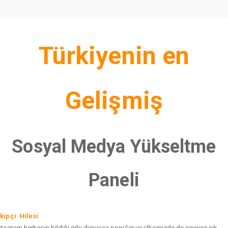
Türkiyenin en
Gelişmiş
Sosyal Medya Yükseltme
Paneli
kipçi Hilesi
stagram herkesin bildiği gibi dünyaca popüler ve ülkemizde de epeyce sık