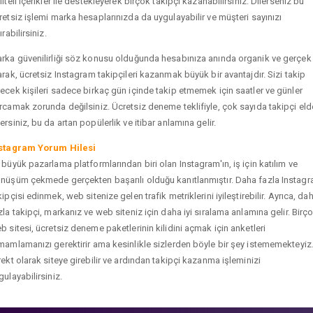
liteli içerikler ile destekleyerek birçok takipçi kazanabilirsiniz. Dilerseniz bu
retsiz işlemi marka hesaplarınızda da uygulayabilir ve müşteri sayınızı
ırabilirsiniz.
rka güvenilirliği söz konusu olduğunda hesabınıza anında organik ve gerçek
arak, ücretsiz Instagram takipçileri kazanmak büyük bir avantajdır. Sizi takip
ecek kişileri sadece birkaç gün içinde takip etmemek için saatler ve günler
rcamak zorunda değilsiniz. Ücretsiz deneme teklifiyle, çok sayıda takipçi eld
ersiniz, bu da artan popülerlik ve itibar anlamına gelir.
stagram Yorum Hilesi
 büyük pazarlama platformlarından biri olan Instagram'ın, iş için katılım ve
nüşüm çekmede gerçekten başarılı olduğu kanıtlanmıştır. Daha fazla Instag
kipçisi edinmek, web sitenize gelen trafik metriklerini iyileştirebilir. Ayrıca, da
zla takipçi, markanız ve web siteniz için daha iyi sıralama anlamına gelir. Birç
b sitesi, ücretsiz deneme paketlerinin kilidini açmak için anketleri
mamlamanızı gerektirir ama kesinlikle sizlerden böyle bir şey istememekteyiz
rekt olarak siteye girebilir ve ardından takipçi kazanma işleminizi
gulayabilirsiniz.