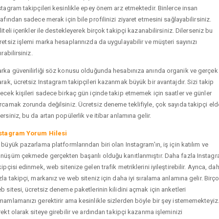
stagram takipçileri kesinlikle epey önem arz etmektedir. Binlerce insan
rafından sadece merak için bile profilinizi ziyaret etmesini sağlayabilirsiniz.
liteli içerikler ile destekleyerek birçok takipçi kazanabilirsiniz. Dilerseniz bu
retsiz işlemi marka hesaplarınızda da uygulayabilir ve müşteri sayınızı
ırabilirsiniz.
rka güvenilirliği söz konusu olduğunda hesabınıza anında organik ve gerçek
arak, ücretsiz Instagram takipçileri kazanmak büyük bir avantajdır. Sizi takip
ecek kişileri sadece birkaç gün içinde takip etmemek için saatler ve günler
rcamak zorunda değilsiniz. Ücretsiz deneme teklifiyle, çok sayıda takipçi eld
ersiniz, bu da artan popülerlik ve itibar anlamına gelir.
stagram Yorum Hilesi
 büyük pazarlama platformlarından biri olan Instagram'ın, iş için katılım ve
nüşüm çekmede gerçekten başarılı olduğu kanıtlanmıştır. Daha fazla Instag
kipçisi edinmek, web sitenize gelen trafik metriklerini iyileştirebilir. Ayrıca, da
zla takipçi, markanız ve web siteniz için daha iyi sıralama anlamına gelir. Birç
b sitesi, ücretsiz deneme paketlerinin kilidini açmak için anketleri
mamlamanızı gerektirir ama kesinlikle sizlerden böyle bir şey istememekteyiz
rekt olarak siteye girebilir ve ardından takipçi kazanma işleminizi