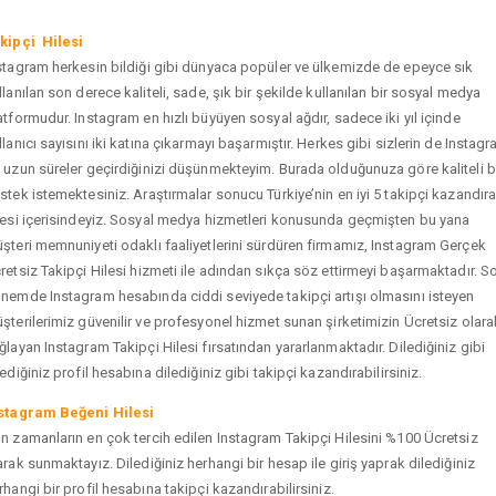
kipçi Hilesi
stagram herkesin bildiği gibi dünyaca popüler ve ülkemizde de epeyce sık
llanılan son derece kaliteli, sade, şık bir şekilde kullanılan bir sosyal medya
atformudur. Instagram en hızlı büyüyen sosyal ağdır, sadece iki yıl içinde
llanıcı sayısını iki katına çıkarmayı başarmıştır. Herkes gibi sizlerin de Instag
 uzun süreler geçirdiğinizi düşünmekteyim. Burada olduğunuza göre kaliteli b
stek istemektesiniz. Araştırmalar sonucu Türkiye’nin en iyi 5 takipçi kazandır
tesi içerisindeyiz. Sosyal medya hizmetleri konusunda geçmişten bu yana
şteri memnuniyeti odaklı faaliyetlerini sürdüren firmamız, Instagram Gerçek
retsiz Takipçi Hilesi hizmeti ile adından sıkça söz ettirmeyi başarmaktadır. S
nemde Instagram hesabında ciddi seviyede takipçi artışı olmasını isteyen
şterilerimiz güvenilir ve profesyonel hizmet sunan şirketimizin Ücretsiz olara
ğlayan Instagram Takipçi Hilesi fırsatından yararlanmaktadır. Dilediğiniz gibi
tediğiniz profil hesabına dilediğiniz gibi takipçi kazandırabilirsiniz.
stagram Beğeni Hilesi
n zamanların en çok tercih edilen Instagram Takipçi Hilesini %100 Ücretsiz
arak sunmaktayız. Dilediğiniz herhangi bir hesap ile giriş yaprak dilediğiniz
rhangi bir profil hesabına takipçi kazandırabilirsiniz.