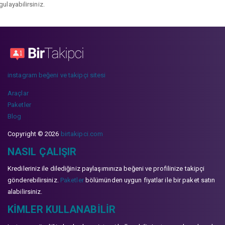
gulayabilirsiniz.
instagram beğeni ve takipçi sitesi
Araçlar
Paketler
Blog
Copyright © 2026
birtakipci.com
NASIL ÇALIŞIR
Kredileriniz ile dilediğiniz paylaşımınıza beğeni ve profilinize takipçi
gönderebilirsiniz.
Paketler
bölümünden uygun fiyatlar ile bir paket satın
alabilirsiniz.
KIMLER KULLANABILIR