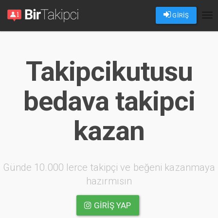
GİRİŞ
Tog
nav
Takipcikutusu
bedava takipci
kazan
Günde 10.000 lerce takipçi ve beğeni kazanmaya
hazırmısın
GIRIŞ YAP