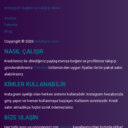
instagram beğeni ve takipçi sitesi
Araçlar
Paketler
Blog
Copyright © 2026
birtakipci.com
NASIL ÇALIŞIR
Kredileriniz ile dilediğiniz paylaşımınıza beğeni ve profilinize takipçi
gönderebilirsiniz.
Paketler
bölümünden uygun fiyatlar ile bir paket satın
alabilirsiniz.
KIMLER KULLANABILIR
Instagram üyeliği olan herkes sistemi kullanabilir. Instagram hesabınızla
giriş yapın ve hemen kullanmaya başlayın. Kullanım ücretsizdir. Kredi
satın almadıkça hiçbir ücret ödemezsiniz.
BIZE ULAŞIN
Her türlü soru ve görüşleriniz için
İletişim
kanallarımızdan bizimle irtibat