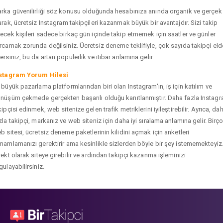
rka güvenilirliği söz konusu olduğunda hesabınıza anında organik ve gerçek
arak, ücretsiz Instagram takipçileri kazanmak büyük bir avantajdır. Sizi takip
ecek kişileri sadece birkaç gün içinde takip etmemek için saatler ve günler
rcamak zorunda değilsiniz. Ücretsiz deneme teklifiyle, çok sayıda takipçi eld
ersiniz, bu da artan popülerlik ve itibar anlamına gelir.
stagram Yorum Hilesi
 büyük pazarlama platformlarından biri olan Instagram'ın, iş için katılım ve
nüşüm çekmede gerçekten başarılı olduğu kanıtlanmıştır. Daha fazla Instag
kipçisi edinmek, web sitenize gelen trafik metriklerini iyileştirebilir. Ayrıca, da
zla takipçi, markanız ve web siteniz için daha iyi sıralama anlamına gelir. Birç
b sitesi, ücretsiz deneme paketlerinin kilidini açmak için anketleri
mamlamanızı gerektirir ama kesinlikle sizlerden böyle bir şey istememekteyiz
rekt olarak siteye girebilir ve ardından takipçi kazanma işleminizi
gulayabilirsiniz.