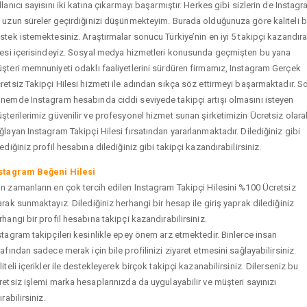
llanıcı sayısını iki katına çıkarmayı başarmıştır. Herkes gibi sizlerin de Instag
 uzun süreler geçirdiğinizi düşünmekteyim. Burada olduğunuza göre kaliteli b
stek istemektesiniz. Araştırmalar sonucu Türkiye’nin en iyi 5 takipçi kazandır
tesi içerisindeyiz. Sosyal medya hizmetleri konusunda geçmişten bu yana
şteri memnuniyeti odaklı faaliyetlerini sürdüren firmamız, Instagram Gerçek
retsiz Takipçi Hilesi hizmeti ile adından sıkça söz ettirmeyi başarmaktadır. S
nemde Instagram hesabında ciddi seviyede takipçi artışı olmasını isteyen
şterilerimiz güvenilir ve profesyonel hizmet sunan şirketimizin Ücretsiz olara
ğlayan Instagram Takipçi Hilesi fırsatından yararlanmaktadır. Dilediğiniz gibi
tediğiniz profil hesabına dilediğiniz gibi takipçi kazandırabilirsiniz.
stagram Beğeni Hilesi
n zamanların en çok tercih edilen Instagram Takipçi Hilesini %100 Ücretsiz
arak sunmaktayız. Dilediğiniz herhangi bir hesap ile giriş yaprak dilediğiniz
rhangi bir profil hesabına takipçi kazandırabilirsiniz.
stagram takipçileri kesinlikle epey önem arz etmektedir. Binlerce insan
rafından sadece merak için bile profilinizi ziyaret etmesini sağlayabilirsiniz.
liteli içerikler ile destekleyerek birçok takipçi kazanabilirsiniz. Dilerseniz bu
retsiz işlemi marka hesaplarınızda da uygulayabilir ve müşteri sayınızı
ırabilirsiniz.