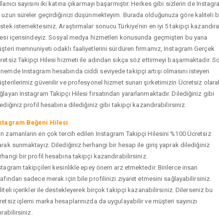
llanıcı sayısını iki katına çıkarmayı başarmıştır. Herkes gibi sizlerin de Instag
 uzun süreler geçirdiğinizi düşünmekteyim. Burada olduğunuza göre kaliteli b
stek istemektesiniz. Araştırmalar sonucu Türkiye’nin en iyi 5 takipçi kazandır
tesi içerisindeyiz. Sosyal medya hizmetleri konusunda geçmişten bu yana
şteri memnuniyeti odaklı faaliyetlerini sürdüren firmamız, Instagram Gerçek
retsiz Takipçi Hilesi hizmeti ile adından sıkça söz ettirmeyi başarmaktadır. S
nemde Instagram hesabında ciddi seviyede takipçi artışı olmasını isteyen
şterilerimiz güvenilir ve profesyonel hizmet sunan şirketimizin Ücretsiz olara
ğlayan Instagram Takipçi Hilesi fırsatından yararlanmaktadır. Dilediğiniz gibi
tediğiniz profil hesabına dilediğiniz gibi takipçi kazandırabilirsiniz.
stagram Beğeni Hilesi
n zamanların en çok tercih edilen Instagram Takipçi Hilesini %100 Ücretsiz
arak sunmaktayız. Dilediğiniz herhangi bir hesap ile giriş yaprak dilediğiniz
rhangi bir profil hesabına takipçi kazandırabilirsiniz.
stagram takipçileri kesinlikle epey önem arz etmektedir. Binlerce insan
rafından sadece merak için bile profilinizi ziyaret etmesini sağlayabilirsiniz.
liteli içerikler ile destekleyerek birçok takipçi kazanabilirsiniz. Dilerseniz bu
retsiz işlemi marka hesaplarınızda da uygulayabilir ve müşteri sayınızı
ırabilirsiniz.