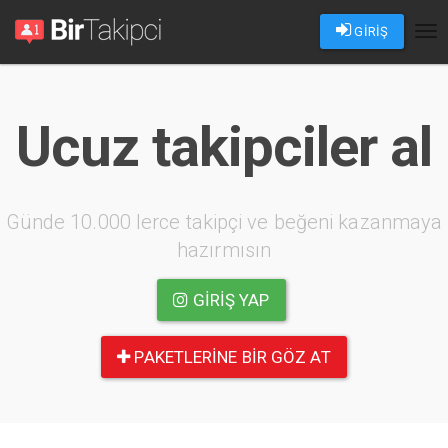
GİRİŞ
Tog
nav
Ucuz takipciler al
Günde 10.000 lerce takipçi ve beğeni kazanmaya
hazırmısın
GIRIŞ YAP
PAKETLERINE BIR GÖZ AT