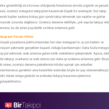
rka güvenilirliği söz konusu olduğunda hesabınıza anında organik ve gerçek
arak, ücretsiz Instagram takipçileri kazanmak büyük bir avantajdır. Sizi takip
ecek kişileri sadece birkaç gün içinde takip etmemek için saatler ve günler
rcamak zorunda değilsiniz. Ücretsiz deneme teklifiyle, çok sayıda takipçi eld
ersiniz, bu da artan popülerlik ve itibar anlamına gelir.
stagram Yorum Hilesi
 büyük pazarlama platformlarından biri olan Instagram'ın, iş için katılım ve
nüşüm çekmede gerçekten başarılı olduğu kanıtlanmıştır. Daha fazla Instag
kipçisi edinmek, web sitenize gelen trafik metriklerini iyileştirebilir. Ayrıca, da
zla takipçi, markanız ve web siteniz için daha iyi sıralama anlamına gelir. Birç
b sitesi, ücretsiz deneme paketlerinin kilidini açmak için anketleri
mamlamanızı gerektirir ama kesinlikle sizlerden böyle bir şey istememekteyiz
rekt olarak siteye girebilir ve ardından takipçi kazanma işleminizi
gulayabilirsiniz.