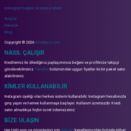
instagram beğeni ve takipçi sitesi
Araçlar
Paketler
Blog
Copyright © 2026
birtakipci.com
NASIL ÇALIŞIR
Kredileriniz ile dilediğiniz paylaşımınıza beğeni ve profilinize takipçi
gönderebilirsiniz.
Paketler
bölümünden uygun fiyatlar ile bir paket satın
alabilirsiniz.
KIMLER KULLANABILIR
Instagram üyeliği olan herkes sistemi kullanabilir. Instagram hesabınızla
giriş yapın ve hemen kullanmaya başlayın. Kullanım ücretsizdir. Kredi
satın almadıkça hiçbir ücret ödemezsiniz.
BIZE ULAŞIN
Her türlü soru ve görüşleriniz için
İletişim
kanallarımızdan bizimle irtibat